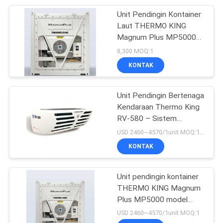
Unit Pendingin Kontainer
13
Laut THERMO KING
Unit Pendingin Semi
Magnum Plus MP5000
dengan Pencairan
8,300 MOQ:1
Trailer
Otomatis dan Operasi
KONTAK
Tingkat Kebisingan
Rendah untuk Efisiensi
Energi Tinggi
Unit Pendingin Bertenaga
Kendaraan Thermo King
RV-580 – Sistem
8
Pendingin Heavy-Duty
USD 2460~4570/1unit MOQ:1 buah
Unit Pendingin
untuk Truk Berpendingin
KONTAK
Menengah
Terpasang di Atap
Unit pendingin kontainer
THERMO KING Magnum
Plus MP5000 model
baru, Unit Pendingin Laut
USD 2460~4570/1unit MOQ:1
yang lebih cepat & lebih