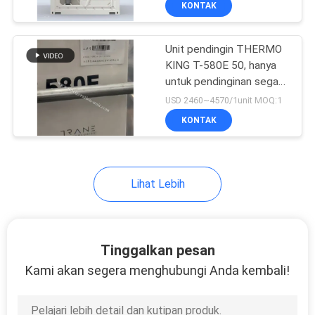
KONTAK
5
baik dan lebih murah
tanpa generator
Unit Pendingin Truk
Unit pendingin THERMO
Kecil
KING T-580E 50, hanya
untuk pendinginan segar
menggunakan kompresor
USD 2460~4570/1unit MOQ:1
TK16 mesin TK374
KONTAK
9
Lihat Lebih
Wadah
Penyimpanan
Didinginkan
Tinggalkan pesan
Kami akan segera menghubungi Anda kembali!