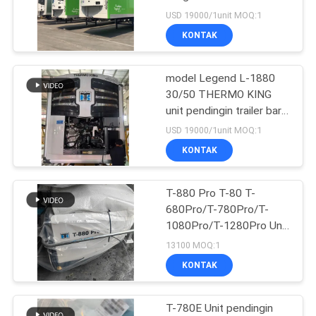
Engine dan Precision
USD 19000/1unit MOQ:1
Temperature Control
KONTAK
untuk Kontainer 40-45 ft
104
Suku Cadang
model Legend L-1880
30/50 THERMO KING
Pendingin Pembawa
unit pendingin trailer baru
pasar Asia Pasifik
USD 19000/1unit MOQ:1
ekonomi bahan bakar
KONTAK
yang lebih baik dan kinerja
pendingin yang lebih kuat
T-880 Pro T-80 T-
2
680Pro/T-780Pro/T-
Truk Pendingin
1080Pro/T-1280Pro Unit
Peralatan Pendinginan
13100 MOQ:1
Thermo King
Kulkas Self-Powered
KONTAK
Truck Box Thermo King
T-780E Unit pendingin