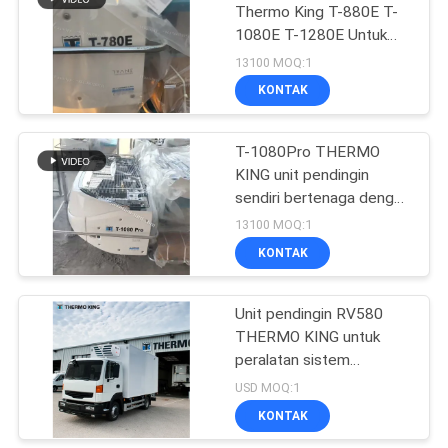
Thermo King T-880E T-
1080E T-1280E Untuk
15
transportasi truk Sistem
13100 MOQ:1
pendingin
KONTAK
Seri Thermo King T.
T-1080Pro THERMO
KING unit pendingin
sendiri bertenaga dengan
mesin diesel untuk truk
13100 MOQ:1
peralatan sistem
KONTAK
4
pendingin menggantikan
T-1000M
Unit pendingin RV580
Truk Pendingin Isuzu
THERMO KING untuk
peralatan sistem
pendingin truk kulkas
USD MOQ:1
menjaga es krim ikan
KONTAK
daging tetap segar