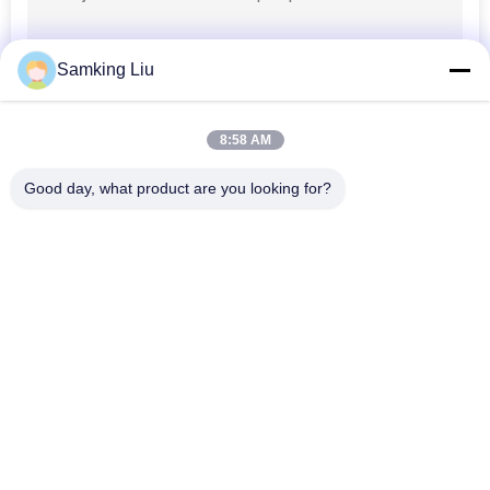
Samking Liu
8:58 AM
Good day, what product are you looking for?
Bad Request
Semua
Unit Pendingin 
Unit Pendingin 
Thermo King
Thermo King Van
Unit Pendingin 
Bagian Termo Raja
Pembawa
Suku Cadang 
Truk Pendingin 
Pendingin Pembawa
Thermo King