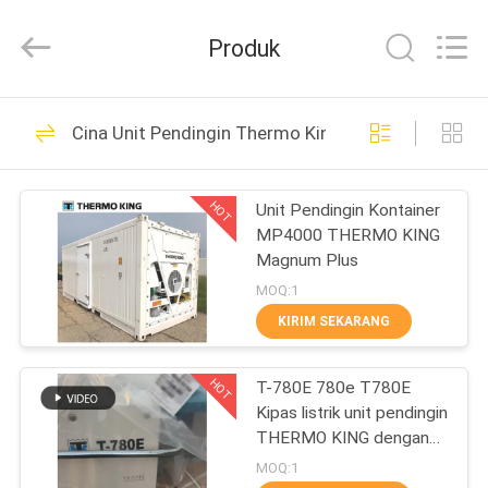
YANGTZE
MOTORS
INDUSTRY
Produk
CO.,
LIMITED.
All
Rights
RUMAH
Reserved.
113
Cina Unit Pendingin Thermo King
Unit Pendingin
PRODUK
Thermo King
HOT
Unit Pendingin Kontainer
MP4000 THERMO KING
TENTANG
Magnum Plus
KAMI
MOQ:1
KIRIM SEKARANG
21
TUR
Unit Pendingin
HOT
T-780E 780e T780E
PABRIK
Kipas listrik unit pendingin
Thermo King Van
THERMO KING dengan
KONTROL
mesin diesel dengan
MOQ:1