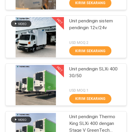
siaga listrik buatan China
KUALITAS
KIRIM SEKARANG
HOT
Unit pendingin sistem
HUBUNGI
60
pendingin 12v/24v
KAMI
Unit Pendingin
USD MOQ:2
Pembawa
BERITA
KIRIM SEKARANG
HOT
KASUS-
Unit pendingin SLXi 400
30/50
KASUS
339
USD MOQ:1
SITEMAP
KIRIM SEKARANG
bagian termo raja
KEBIJAKAN
Unit pendingin Thermo
King SLXi 400 dengan
PRIVASI
Stage V GreenTech