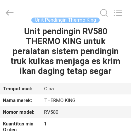
YANGTZE
MOTORS
INDUSTRY
CO.,
LIMITED.
Unit Pendingin Thermo King
All
Rights
Unit pendingin RV580
RUMAH
Reserved.
THERMO KING untuk
PRODUK
peralatan sistem pendingin
truk kulkas menjaga es krim
TENTANG
ikan daging tetap segar
KAMI
Tempat asal:
Cina
TUR
Nama merek:
THERMO KING
PABRIK
Nomor model:
RV580
KONTROL
Kuantitas min
1
Order: