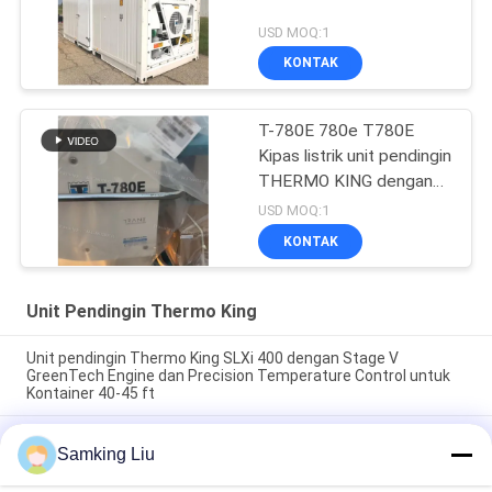
USD MOQ:1
KONTAK
T-780E 780e T780E
Kipas listrik unit pendingin
THERMO KING dengan
mesin diesel dengan
USD MOQ:1
siaga listrik buatan China
KONTAK
Unit Pendingin Thermo King
Unit pendingin Thermo King SLXi 400 dengan Stage V
GreenTech Engine dan Precision Temperature Control untuk
Kontainer 40-45 ft
model Legend L-1880 30/50 THERMO KING unit pendingin
Samking Liu
trailer baru pasar Asia Pasifik ekonomi bahan bakar yang lebih
baik dan kinerja pendingin yang lebih kuat