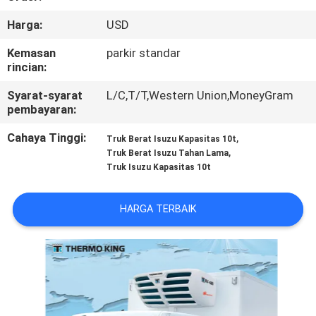
KUALITAS
Harga:
USD
HUBUNGI
Kemasan
parkir standar
rincian:
KAMI
Syarat-syarat
L/C,T/T,Western Union,MoneyGram
pembayaran:
BERITA
Cahaya Tinggi:
,
Truk Berat Isuzu Kapasitas 10t
,
Truk Berat Isuzu Tahan Lama
KASUS-
Truk Isuzu Kapasitas 10t
KASUS
HARGA TERBAIK
SITEMAP
KEBIJAKAN
PRIVASI