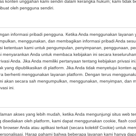
as konten unggahan kami sendiri dalam kerangka hukum; kami tidak b
buat oleh pengguna sendiri.
ngan informasi pribadi pengguna. Ketika Anda menggunakan layanan y
mpulkan, menggunakan, dan membagikan informasi pribadi Anda sesuai
 berisi ketentuan kami untuk pengumpulan, penyimpanan, penggunaan, p
ami menyarankan Anda untuk membaca kebijakan ini secara keseluruh
asi Anda. Jika Anda memiliki pertanyaan tentang kebijakan privasi i
ak yang dipublikasikan di platform. Jika Anda tidak menyetujui konten a
gera berhenti menggunakan layanan platform. Dengan terus menggunak
ami akan secara sah mengumpulkan, menggunakan, menyimpan, dan m
asi ini.
man akses yang lebih mudah, ketika Anda mengunjungi situs web terk
disediakan oleh platform, kami dapat menggunakan cookie, flash cook
eh browser Anda atau aplikasi terkait (secara kolektif Cookie) untuk 
ersonalisasi. Harap pahami bahwa beberapa layanan kami hanya dapa