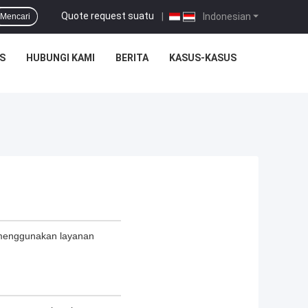
Quote request suatu
|
Indonesian
Mencari
S
HUBUNGI KAMI
BERITA
KASUS-KASUS
 menggunakan layanan