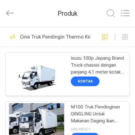
YANGTZE
MOTORS
INDUSTRY
Produk
CO.,
LIMITED.
All
Rights
RUMAH
Reserved.
113
Cina Truk Pendingin Thermo King
Unit Pendingin
PRODUK
Thermo King
Isuzu 100p Jepang Brand
Truck chassis dengan
TENTANG
panjang 4,1 meter kotak
KAMI
pendingin dengan unit
KONTAK
pendingin THERMO KING
RV380V 4X2 Mini 3tons
21
TUR
2 Ton Freezer Pendingin
Unit Pendingin
Truck
M100 Truk Pendinginan
PABRIK
QINGLING Untuk
Thermo King Van
Makanan Daging Ikan
KONTROL
Transportasi Freezer
USD MOQ:1
Carrier Citimax 500+ Unit