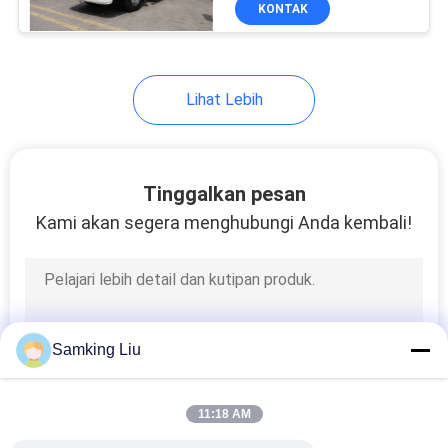
KUALITAS
KONTAK
pendingin
HUBUNGI
60
Lihat Lebih
KAMI
Unit Pendingin
Pembawa
BERITA
Tinggalkan pesan
Kami akan segera menghubungi Anda kembali!
KASUS-
KASUS
339
SITEMAP
Samking Liu
bagian termo raja
KEBIJAKAN
11:18 AM
PRIVASI