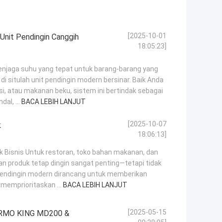
[2025-10-01
 Unit Pendingin Canggih
18:05:23]
 menjaga suhu yang tepat untuk barang-barang yang
i situlah unit pendingin modern bersinar. Baik Anda
i, atau makanan beku, sistem ini bertindak sebagai
al, ...
BACA LEBIH LANJUT
[2025-10-07
k
18:06:13]
k Bisnis Untuk restoran, toko bahan makanan, dan
dan produk tetap dingin sangat penting—tetapi tidak
pendingin modern dirancang untuk memberikan
 memprioritaskan ...
BACA LEBIH LANJUT
[2025-05-15
ERMO KING MD200 &