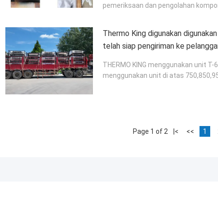
pemeriksaan dan pengolahan komponen
Thermo King digunakan digunakan u
telah siap pengiriman ke pelanggan
melakukannya!
THERMO KING menggunakan unit T-6
menggunakan unit di atas 750,850,9
Page 1 of 2
|<
<<
1