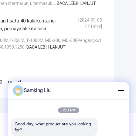
 internal unit, termasuk ...
BACA LEBIH LANJUT
[2024-09-05
nit satu 40 kaki kontainer
17:13:19]
, percayalah kita bisa
00M,T-800M, T-1000M, MD-200, MD-300Pengangkut
50,1050,1250.
BACA LEBIH LANJUT
2
>>
>|
Samking Liu
3:13 PM
Good day, what product are you looking 
for?