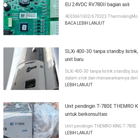
EU 24VDC RV780II bagian asli
4E03661G02/673323 ThermokingModu
BACA LEBIH LANJUT
SLXi 400-30 tanpa standby listri
unit baru
SLXi 400-30 tanpa listrik standby, b
dalam stok dan menawarkannya denga
LEBIH LANJUT
Unit pendingin T-780E THEMRO K
untuk berkonsultasi
Unit pendingin THEMRO KING T-780E 
LEBIH LANJUT