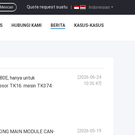
Quote request suatu
|
Indonesian
Mencari
S
HUBUNGI KAMI
BERITA
KASUS-KASUS
[2026-06-24
80E, hanya untuk
10:35:47]
esor TK16. mesin TK374.
[2026-05-19
KING MAIN MODULE CAN-