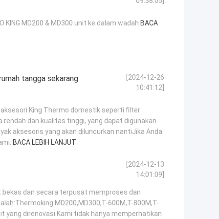
09:38:05]
 KING MD200 & MD300 unit ke dalam wadah
BACA
[2024-12-26
 rumah tangga sekarang
10:41:12]
ksesori King Thermo domestik seperti filter
arga rendah dan kualitas tinggi, yang dapat digunakan
nyak aksesoris yang akan diluncurkan nantiJika Anda
ami.
BACA LEBIH LANJUT
[2024-12-13
14:01:09]
t bekas dan secara terpusat memproses dan
dalah:Thermoking MD200,MD300,T-600M,T-800M,T-
unit yang direnovasi Kami tidak hanya memperhatikan