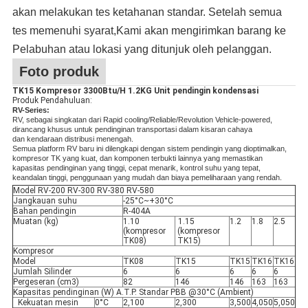
akan melakukan tes ketahanan standar. Setelah semua
tes memenuhi syarat,Kami akan mengirimkan barang ke
Pelabuhan atau lokasi yang ditunjuk oleh pelanggan.
Foto produk
TK15 Kompresor 3300Btu/H 1.2KG Unit pendingin kondensasi
Produk Pendahuluan:
RV-Series:
RV, sebagai singkatan dari Rapid cooling/Reliable/Revolution Vehicle-powered,
dirancang khusus untuk pendinginan transportasi dalam kisaran cahaya
dan kendaraan distribusi menengah.
Semua platform RV baru ini dilengkapi dengan sistem pendingin yang dioptimalkan,
kompresor TK yang kuat, dan komponen terbukti lainnya yang memastikan
kapasitas pendinginan yang tinggi, cepat menarik, kontrol suhu yang tepat,
keandalan tinggi, penggunaan yang mudah dan biaya pemeliharaan yang rendah.
Model RV-200 RV-300 RV-380 RV-580
Jangkauan suhu
-25°C
~
+30°C
Bahan pendingin
R-404A
Muatan (kg)
1.10
1.15
1.2
1.8
2.5
(kompresor
(kompresor
TK08)
TK15)
Kompresor
Model
TK08
TK15
TK15
TK16
TK16
Jumlah Silinder
6
6
6
6
6
Pergeseran (cm3)
82
146
146
163
163
Kapasitas pendinginan (W) A.T.P. Standar PBB @30°C (Ambient)
Kekuatan mesin
0°C
2,100
2,300
3,500
4,050
5,050