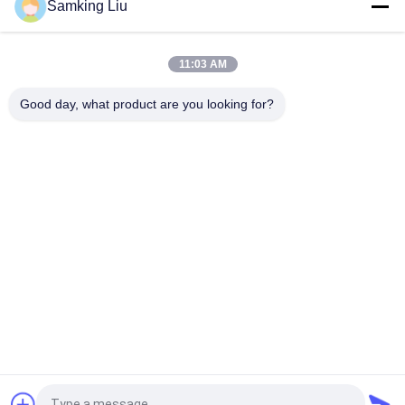
Samking Liu
trailer baru pasar Asia Pasifik ekonomi bahan bakar yang lebih
baik dan kinerja pendingin yang lebih kuat
T-880 Pro T-80 T-680Pro/T-780Pro/T-1080Pro/T-1280Pro Unit
11:03 AM
Peralatan Pendinginan Kulkas Self-Powered Truck Box
Thermo King
Good day, what product are you looking for?
Bad Request
Semua
Unit Pendingin 
Unit Pendingin 
Thermo King
Thermo King Van
Unit Pendingin 
Bagian Termo Raja
Pembawa
Suku Cadang 
Truk Pendingin 
Pendingin Pembawa
Thermo King
Seri Thermo King T.
Truk Pendingin Isuzu