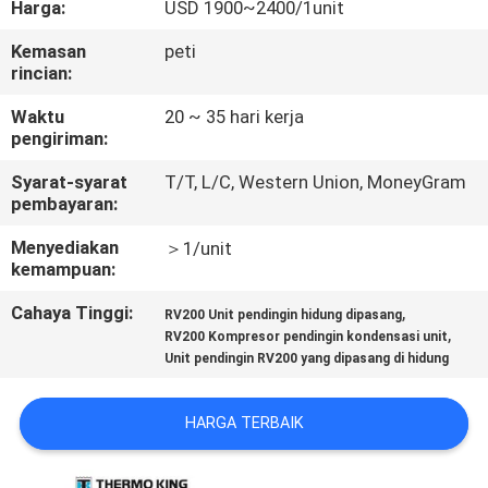
Harga:
USD 1900~2400/1unit
KUALITAS
Kemasan
peti
rincian:
HUBUNGI
KAMI
Waktu
20 ~ 35 hari kerja
pengiriman:
Syarat-syarat
T/T, L/C, Western Union, MoneyGram
BERITA
pembayaran:
Menyediakan
＞1/unit
KASUS-
kemampuan:
KASUS
Cahaya Tinggi:
,
RV200 Unit pendingin hidung dipasang
,
RV200 Kompresor pendingin kondensasi unit
Unit pendingin RV200 yang dipasang di hidung
SITEMAP
HARGA TERBAIK
KEBIJAKAN
PRIVASI