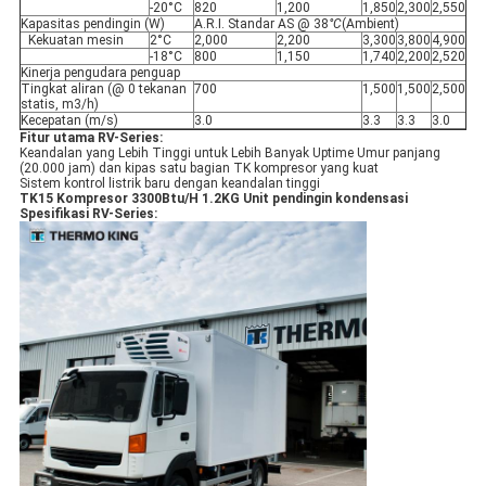
-20°C
820
1,200
1,850
2,300
2,550
Kapasitas pendingin (W)
A.R.I. Standar AS @ 38
°C
(Ambient)
Kekuatan mesin
2°C
2,000
2,200
3,300
3,800
4,900
-18°C
800
1,150
1,740
2,200
2,520
Kinerja pengudara penguap
Tingkat aliran (@ 0 tekanan
700
1,500
1,500
2,500
statis, m3/h)
Kecepatan (m/s)
3.0
3.3
3.3
3.0
Fitur utama RV-Series:
Keandalan yang Lebih Tinggi untuk Lebih Banyak Uptime Umur panjang
(20.000 jam) dan kipas satu bagian TK kompresor yang kuat
Sistem kontrol listrik baru dengan keandalan tinggi
TK15 Kompresor 3300Btu/H 1.2KG Unit pendingin kondensasi
Spesifikasi RV-Series: