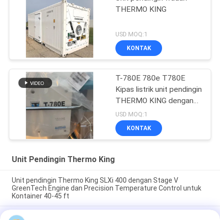
THERMO KING
USD MOQ:1
KONTAK
T-780E 780e T780E
Kipas listrik unit pendingin
THERMO KING dengan
mesin diesel dengan
USD MOQ:1
siaga listrik buatan China
KONTAK
Unit Pendingin Thermo King
Unit pendingin Thermo King SLXi 400 dengan Stage V
GreenTech Engine dan Precision Temperature Control untuk
Kontainer 40-45 ft
model Legend L-1880 30/50 THERMO KING unit pendingin