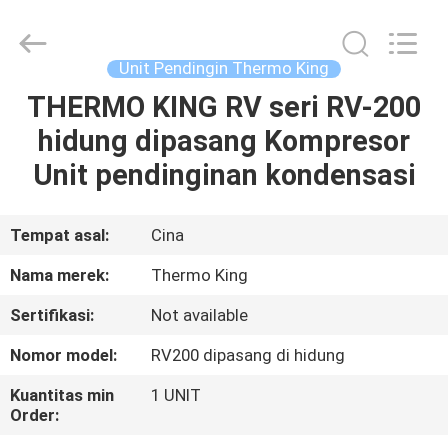
YANGTZE
MOTORS
INDUSTRY
CO.,
LIMITED.
Unit Pendingin Thermo King
All
Rights
THERMO KING RV seri RV-200
RUMAH
Reserved.
hidung dipasang Kompresor
PRODUK
Unit pendinginan kondensasi
TENTANG
Tempat asal:
Cina
KAMI
Nama merek:
Thermo King
Sertifikasi:
Not available
TUR
Nomor model:
RV200 dipasang di hidung
PABRIK
Kuantitas min
1 UNIT
Order:
KONTROL