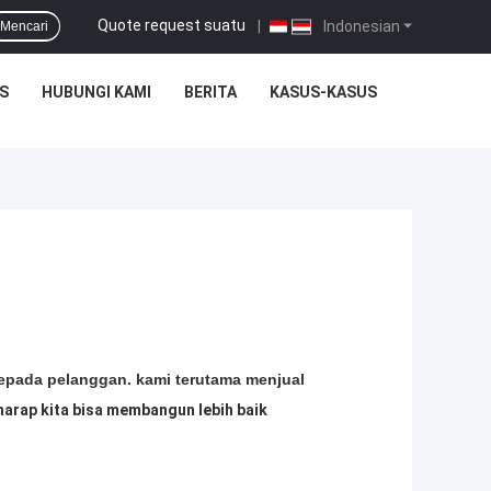
Quote request suatu
|
Indonesian
Mencari
S
HUBUNGI KAMI
BERITA
KASUS-KASUS
kepada pelanggan. kami terutama menjual
harap kita bisa membangun lebih baik