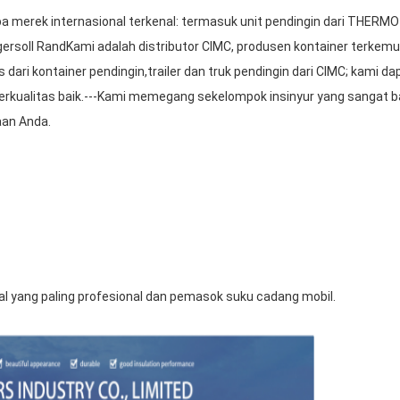
pa merek internasional terkenal: termasuk unit pendingin dari THERMO K
rsoll RandKami adalah distributor CIMC, produsen kontainer terkemuka
s dari kontainer pendingin,trailer dan truk pendingin dari CIMC; kam
berkualitas baik.---Kami memegang sekelompok insinyur yang sangat
aan Anda.
bal yang paling profesional dan pemasok suku cadang mobil.