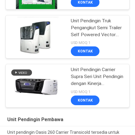
KONTAK
Unit Pendingin Truk
Pengangkut Semi Trailer
Self Powered Vector
1550
USD MOQ:1
KONTAK
Unit Pendingin Carrier
Supra Seri Unit Pendingin
dengan Kinerja
Pendinginan Tinggi
USD MOQ:1
12000 Watt dan Desain
KONTAK
Kokoh
Unit Pendingin Pembawa
Unit pendingin Oasis 260 Carrier Transicold tersedia untuk