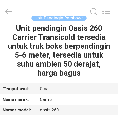
YANGTZE
MOTORS
INDUSTRY
CO.,
LIMITED.
Unit Pendingin Pembawa
All
Rights
Unit pendingin Oasis 260
RUMAH
Reserved.
Carrier Transicold tersedia
PRODUK
untuk truk boks berpendingin
5-6 meter, tersedia untuk
TENTANG
suhu ambien 50 derajat,
KAMI
harga bagus
TUR
Tempat asal:
Cina
PABRIK
Nama merek:
Carrier
Nomor model:
oasis 260
KONTROL