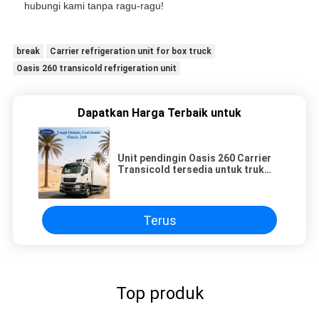
hubungi kami tanpa ragu-ragu!
break
Carrier refrigeration unit for box truck
Oasis 260 transicold refrigeration unit
Dapatkan Harga Terbaik untuk
Unit pendingin Oasis 260 Carrier
Transicold tersedia untuk truk
boks berpendingin 5-6 meter,
tersedia untuk suhu ambien 50
derajat, harga bagus
Terus
Top produk