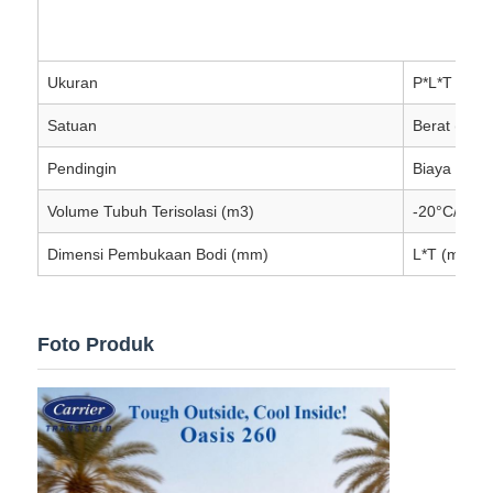
Ukuran
P*L*T (mm
Satuan
Berat (kg)
Pendingin
Biaya (kg)
Volume Tubuh Terisolasi (m3)
-20°C/40°C
Dimensi Pembukaan Bodi (mm)
L*T (mm)
Foto Produk