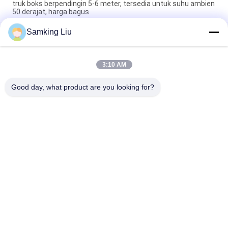
truk boks berpendingin 5-6 meter, tersedia untuk suhu ambien
50 derajat, harga bagus
Samking Liu
Citimax model D6 Unit pendingin transcold Carrier tersedia
untuk 4,5-5,5 meter truk panjang kotak pendingin 24V
kendaraan berkendara langsung mengganti Citimax 600
3:10 AM
Carrier Transicold Citimax D7 model tersedia untuk truk box
pendingin panjang 5-6 meter 24V
Good day, what product are you looking for?
Bad Request
Semua
Unit Pendingin 
Unit Pendingin 
Thermo King
Thermo King Van
Unit Pendingin 
Bagian Termo Raja
Pembawa
Suku Cadang 
Truk Pendingin 
Pendingin Pembawa
Thermo King