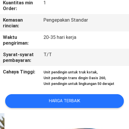
KUALITAS
Kuantitas min
1
Order:
Kemasan
Pengepakan Standar
HUBUNGI
rincian:
KAMI
Waktu
20-35 hari kerja
pengiriman:
BERITA
Syarat-syarat
T/T
pembayaran:
KASUS-
Cahaya Tinggi:
,
Unit pendingin untuk truk kotak
KASUS
,
Unit pendingin trans dingin Oasis 260
Unit pendingin untuk lingkungan 50 derajat
SITEMAP
HARGA TERBAIK
KEBIJAKAN
PRIVASI