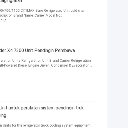
daging/ikan
0/700/1100 CITIMAX Serie Refrigerated Unit cold chain
scription Brand Name: Carrier Model No.:
anjut
nder X4 7300 Unit Pendingin Pembawa
eration Units Refrigeration Unit Brand Carrier Refrigeration
lf-Powered Diesel Engine Driven, Condenser & Evaporator ...
 Unit untuk peralatan sistem pendingin truk
ing
on Units for the refrigerator truck cooling system equipment