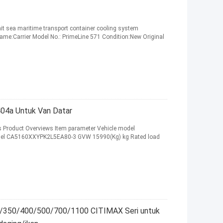
nit sea maritime transport container cooling system
 Name:Carrier Model No.: PrimeLine 571 Condition:New Original
04a Untuk Van Datar
its Product Overviews Item parameter Vehicle model
odel CA5160XXYPK2L5EA80-3 GVW 15990(Kg) kg Rated load
0T/350/400/500/700/1100 CITIMAX Seri untuk