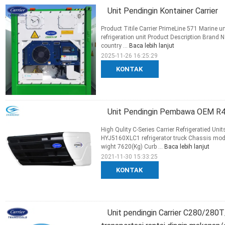
Unit Pendingin Kontainer Carrier
Product Titile Carrier PrimeLine 571 Marine u
refrigeration unit Product Description Brand
country ...
Baca lebih lanjut
2025-11-26 16:25:29
KONTAK
Unit Pendingin Pembawa OEM R4
High Qulity C-Series Carrier Refrigeratied Un
HYJ5160XLC1 refrigerator truck Chassis m
wight 7620(Kg) Curb ...
Baca lebih lanjut
2021-11-30 15:33:25
KONTAK
Unit pendingin Carrier C280/28