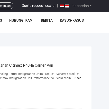
Quote request suatu
|
Indonesian
Mencari
S
HUBUNGI KAMI
BERITA
KASUS-KASUS
anan Citimax R404a Carrier Van
cooling Carrier Refrigeration Units Product Overviews product
Citimax Refrigeration Unit Performance Your cold chain ...
Baca