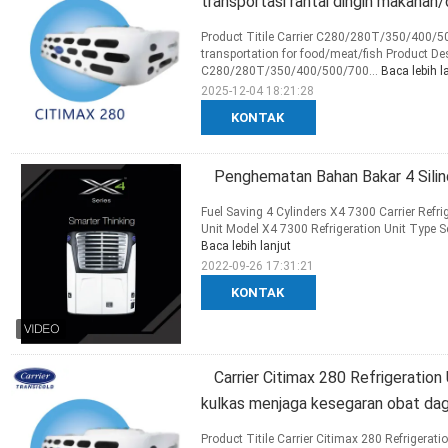
transportasi rantai dingin makanan/
Product Titile Carrier C280/280T/350/400/50
transportation for food/meat/fish Product De
C280/280T/350/400/500/700...
Baca lebih l
2025-12-04 18:21:28
KONTAK
Penghematan Bahan Bakar 4 Sili
Fuel Saving 4 Cylinders X4 7300 Carrier Refrig
Unit Model X4 7300 Refrigeration Unit Type Se
Baca lebih lanjut
2022-09-26 17:31:21
KONTAK
Carrier Citimax 280 Refrigeration
kulkas menjaga kesegaran obat dag
Product Titile Carrier Citimax 280 Refrigerati