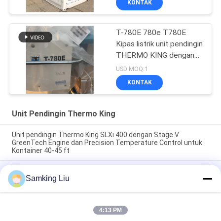
KONTAK
T-780E 780e T780E
Kipas listrik unit pendingin
THERMO KING dengan
mesin diesel dengan
USD MOQ:1
siaga listrik buatan China
KONTAK
Unit Pendingin Thermo King
Unit pendingin Thermo King SLXi 400 dengan Stage V
GreenTech Engine dan Precision Temperature Control untuk
Kontainer 40-45 ft
model Legend L-1880 30/50 THERMO KING unit pendingin
Samking Liu
trailer baru pasar Asia Pasifik ekonomi bahan bakar yang lebih
baik dan kinerja pendingin yang lebih kuat
T-880 Pro T-80 T-680Pro/T-780Pro/T-1080Pro/T-1280Pro Unit
4:13 PM
Peralatan Pendinginan Kulkas Self-Powered Truck Box