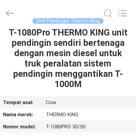
YANGTZE
MOTORS
INDUSTRY
CO.,
LIMITED.
Unit Pendingin Thermo King
All
Rights
T-1080Pro THERMO KING unit
RUMAH
Reserved.
pendingin sendiri bertenaga
PRODUK
dengan mesin diesel untuk
truk peralatan sistem
TENTANG
pendingin menggantikan T-
KAMI
1000M
TUR
Tempat asal:
Cina
PABRIK
Nama merek:
THERMO KING
Nomor model:
T-1080PRO 30/50
KONTROL