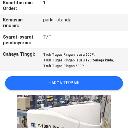
KUALITAS
Kuantitas min
1
Order:
Kemasan
parkir standar
HUBUNGI
rincian:
KAMI
Syarat-syarat
T/T
pembayaran:
BERITA
Cahaya Tinggi:
,
Truk Tugas Ringan Isuzu 600P
,
Truk Tugas Ringan Isuzu 120 tenaga kuda
Truk Tugas Ringan 600P
KASUS-
KASUS
HARGA TERBAIK
SITEMAP
KEBIJAKAN
PRIVASI