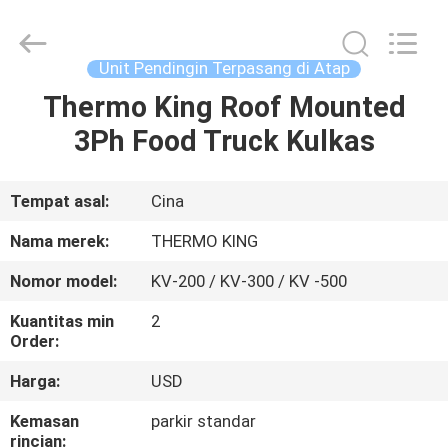
YANGTZE
MOTORS
INDUSTRY
CO.,
LIMITED.
Unit Pendingin Terpasang di Atap
All
Rights
Thermo King Roof Mounted
RUMAH
Reserved.
3Ph Food Truck Kulkas
PRODUK
Tempat asal:
Cina
TENTANG
Nama merek:
THERMO KING
KAMI
Nomor model:
KV-200 / KV-300 / KV -500
Kuantitas min
2
TUR
Order:
PABRIK
Harga:
USD
Kemasan
parkir standar
KONTROL
rincian: