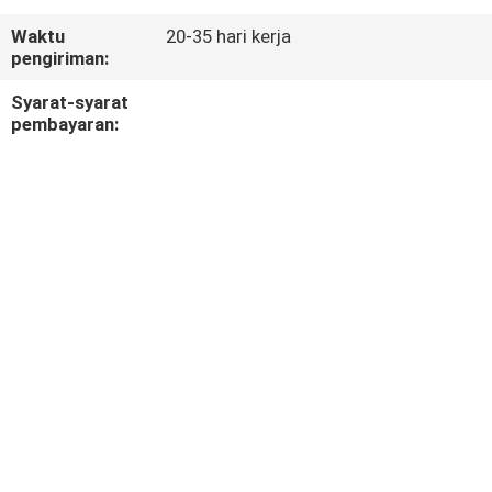
KUALITAS
Waktu
20-35 hari kerja
pengiriman:
HUBUNGI
Syarat-syarat
KAMI
pembayaran:
BERITA
KASUS-
KASUS
SITEMAP
KEBIJAKAN
PRIVASI