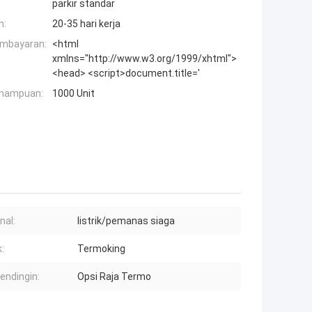
parkir standar
n:
20-35 hari kerja
embayaran:
<html
xmlns="http://www.w3.org/1999/xhtml">
<head> <script>document.title='
mampuan:
1000 Unit
nal:
listrik/pemanas siaga
:
Termoking
pendingin:
Opsi Raja Termo