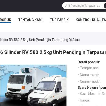
RODUK
TENTANG KAMI
TUR PABRIK
KONTROL KUALITA
ilinder RV 580 2.5kg Unit Pendingin Terpasang Di Atap
6 Silinder RV 580 2.5kg Unit Pendingin Terpasa
Detail produk:
Tempat asal:
Nama merek:
Nomor model:
Syarat-syarat pe
Kuantitas min Or
Harga: