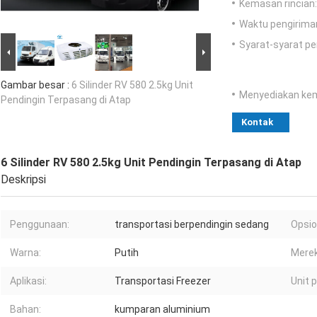
Kemasan rincian:
Waktu pengirima
Syarat-syarat p
Gambar besar :
6 Silinder RV 580 2.5kg Unit
Menyediakan ke
Pendingin Terpasang di Atap
Kontak
6 Silinder RV 580 2.5kg Unit Pendingin Terpasang di Atap
Deskripsi
Penggunaan:
transportasi berpendingin sedang
Opsio
Warna:
Putih
Merek
Aplikasi:
Transportasi Freezer
Unit 
Bahan:
kumparan aluminium