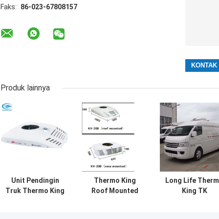
Faks:
86-023-67808157
Produk lainnya
Unit Pendingin
Thermo King
Long Life Ther
Truk Thermo King
Roof Mounted
King TK
1500m3 H 24V
3Ph Food Truck
Compressor Ro
yang Mudah
Kulkas
Mount Unit