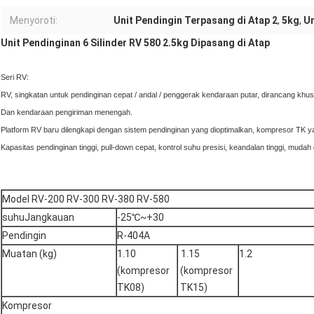
Menyoroti:
Unit Pendingin Terpasang di Atap 2
,
5kg
,
Un
Unit Pendinginan 6 Silinder RV 580 2.5kg Dipasang di Atap
Seri RV:
RV, singkatan untuk pendinginan cepat / andal / penggerak kendaraan putar, dirancang khus
Dan kendaraan pengiriman menengah.
Platform RV baru dilengkapi dengan sistem pendinginan yang dioptimalkan, kompresor TK y
Kapasitas pendinginan tinggi, pull-down cepat, kontrol suhu presisi, keandalan tinggi, muda
Model RV-200 RV-300 RV-380 RV-580
suhuJangkauan
-25℃
~
+30
Pendingin
R-404A
Muatan (kg)
1.10
1.15
1.2
(kompresor
(kompresor
TK08)
TK15)
Kompresor