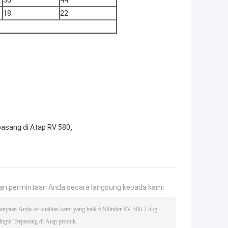
36
44
18
22
,
pasang di Atap RV 580
an permintaan Anda secara langsung kepada kami