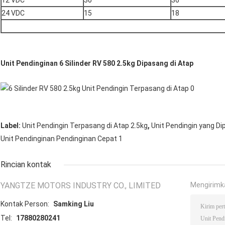
12 VDC
30
36
24 VDC
15
18
Unit Pendinginan 6 Silinder RV 580 2.5kg Dipasang di Atap
,
Label:
Unit Pendingin Terpasang di Atap 2.5kg
Unit Pendingin yang Di
Unit Pendinginan Pendinginan Cepat 1
Rincian kontak
YANGTZE MOTORS INDUSTRY CO., LIMITED
Mengirimk
Kontak Person:
Samking Liu
Tel:
17880280241