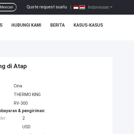
Quote request suatu
|
Indonesian
Mencari
S
HUBUNGI KAMI
BERITA
KASUS-KASUS
ng di Atap
Cina
THERMO KING
RV-300
mbayaran & pengiriman:
der:
2
USD