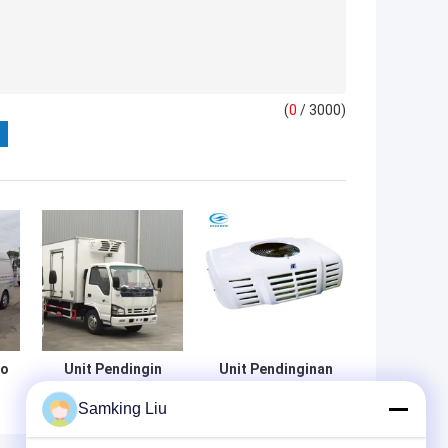
(
0
/ 3000)
mo
Unit Pendingin
Unit Pendinginan
Terpasang di
Terpasang di
Samking Liu
of
Atap RV300 -25
Atap RV 380 1.8kg
Derajat Kecil