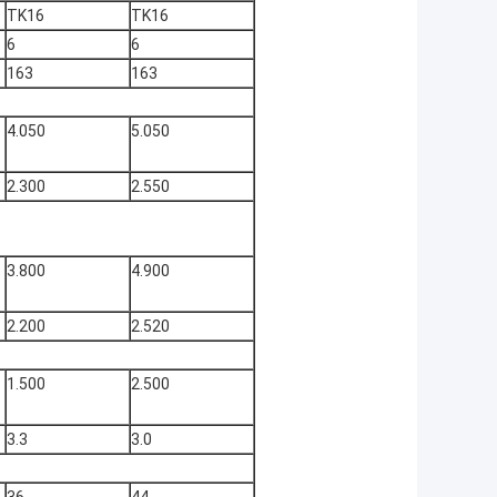
TK16
TK16
6
6
163
163
4.050
5.050
2.300
2.550
3.800
4.900
2.200
2.520
1.500
2.500
3.3
3.0