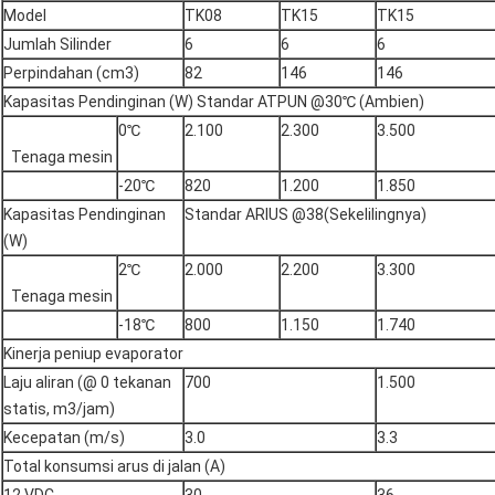
Model
TK08
TK15
TK15
Jumlah Silinder
6
6
6
Perpindahan (cm3)
82
146
146
Kapasitas Pendinginan (W) Standar ATPUN @30℃ (Ambien)
0℃
2.100
2.300
3.500
Tenaga mesin
-20℃
820
1.200
1.850
Kapasitas Pendinginan
Standar ARIUS @38
(Sekelilingnya)
(W)
2℃
2.000
2.200
3.300
Tenaga mesin
-18℃
800
1.150
1.740
Kinerja peniup evaporator
Laju aliran (@ 0 tekanan
700
1.500
statis, m3/jam)
Kecepatan (m/s)
3.0
3.3
Total konsumsi arus di jalan (A)