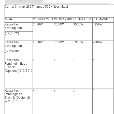
Carrier Citimax 280T hingga 500+ Spesifikasi
Model
CITIMAX 280T
CITIMAX280
CITIMAX350
CITIMAX400
Kapasitas
2450W
3000W
3500W
4250W
pendinginan
(0℃/30℃)
Kapasitas
1350W
1600W
1900W
2200W
pendinginan
(-20℃/30℃)
Kapasitas
/
/
/
/
Pendingin Siaga
Elektrik
(Opsional)0°C/30°C
Kapasitas
/
/
/
/
Pendinginan
Elektrik (Opsional)
-20°C/30°C