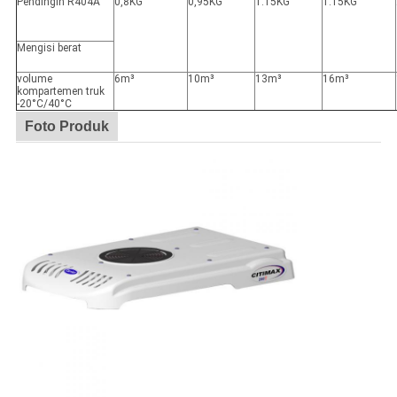
Pendingin R404A
0,8KG
0,95KG
1.15KG
1.15KG
Mengisi berat
volume
6m³
10m³
13m³
16m³
kompartemen truk
-20°C/40°C
Foto Produk