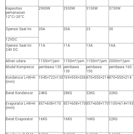
Kapasitas
2900W
2930W
3150W
3730W
pemanasan
12°C/-20°C
Operasi Saat Ini
20A
20A
23
30
12VDC
Operasi Saat Ini
11A
11A
13A
16A
24V DC
Aliran udara
1150m³/jam
1150m³/jam
1150m³/jam
2000m³/jam
Model Kompresor
pembawa 130
pembawa
pembawa
pembawa 160
130
150
Kondensor L×W×H
1045×722×130
769×550×206
870×550×214
870×550×214
(mm)
Berat Kondensor
24KG
28KG
32KG
32KG
Evaporator L×W×H
857×608×170
857×608×170
857×608×170
1100×614×193
(mm)
Berat Evaporator
16KG
16KG
16KG
22KG