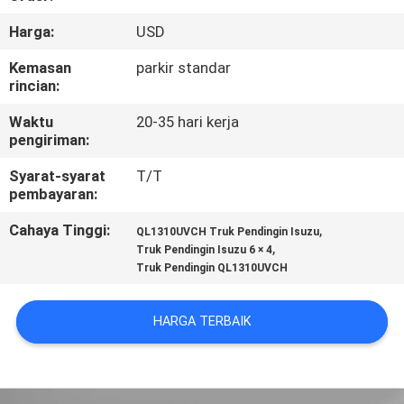
KUALITAS
Harga:
USD
HUBUNGI
Kemasan
parkir standar
rincian:
KAMI
Waktu
20-35 hari kerja
pengiriman:
BERITA
Syarat-syarat
T/T
pembayaran:
KASUS-
Cahaya Tinggi:
,
QL1310UVCH Truk Pendingin Isuzu
KASUS
,
Truk Pendingin Isuzu 6 × 4
Truk Pendingin QL1310UVCH
SITEMAP
HARGA TERBAIK
KEBIJAKAN
PRIVASI