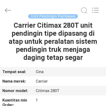
YANGTZE
MOTORS
INDUSTRY
CO.,
LIMITED.
Unit Pendingin Pembawa
All
Rights
Carrier Citimax 280T unit
RUMAH
Reserved.
pendingin tipe dipasang di
PRODUK
atap untuk peralatan sistem
pendingin truk menjaga
TENTANG
daging tetap segar
KAMI
Tempat asal:
Cina
TUR
Nama merek:
Carrier
PABRIK
Nomor model:
Citimax 280T
KONTROL
Kuantitas min
1
Order: