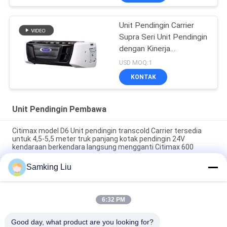
Unit Pendingin Carrier
Supra Seri Unit Pendingin
dengan Kinerja
Pendinginan Tinggi
USD MOQ:1
12000 Watt dan Desain
KONTAK
Kokoh
Unit Pendingin Pembawa
Citimax model D6 Unit pendingin transcold Carrier tersedia
untuk 4,5-5,5 meter truk panjang kotak pendingin 24V
kendaraan berkendara langsung mengganti Citimax 600
Samking Liu
Carrier Transicold Citimax D7 model tersedia untuk truk box
pendingin panjang 5-6 meter 24V
unit pendingin Carrier transicold oasis 250 tersedia untuk truk
6:32 PM
boks berpendingin 5-6 meter pada suhu ambien 40-50 derajat
harga bagus
Good day, what product are you looking for?