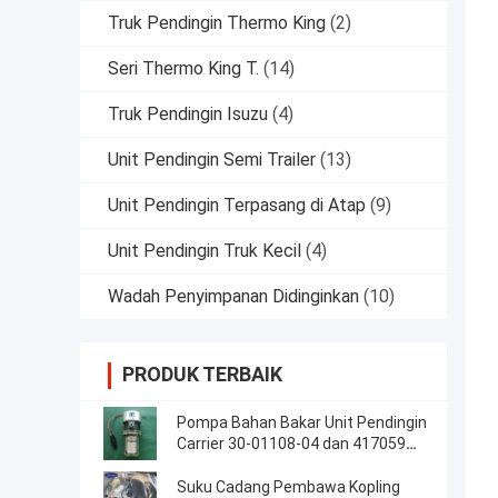
Truk Pendingin Thermo King
(2)
Seri Thermo King T.
(14)
Truk Pendingin Isuzu
(4)
Unit Pendingin Semi Trailer
(13)
Unit Pendingin Terpasang di Atap
(9)
Unit Pendingin Truk Kecil
(4)
Wadah Penyimpanan Didinginkan
(10)
PRODUK TERBAIK
Pompa Bahan Bakar Unit Pendingin
Carrier 30-01108-04 dan 417059
Buatan USA Pengganti 30-66840-
00
Suku Cadang Pembawa Kopling