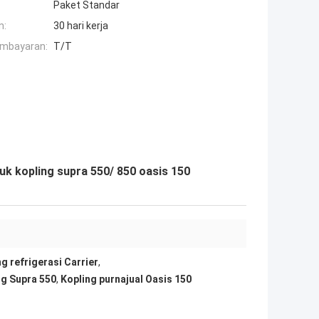
Paket Standar
n:
30 hari kerja
embayaran:
T/T
uk kopling supra 550/ 850 oasis 150
g refrigerasi Carrier
,
ng Supra 550
,
Kopling purnajual Oasis 150