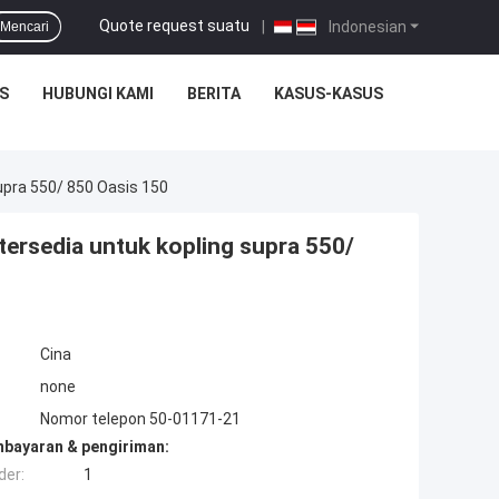
Quote request suatu
|
Indonesian
Mencari
S
HUBUNGI KAMI
BERITA
KASUS-KASUS
upra 550/ 850 Oasis 150
tersedia untuk kopling supra 550/
Cina
none
Nomor telepon 50-01171-21
mbayaran & pengiriman:
der:
1