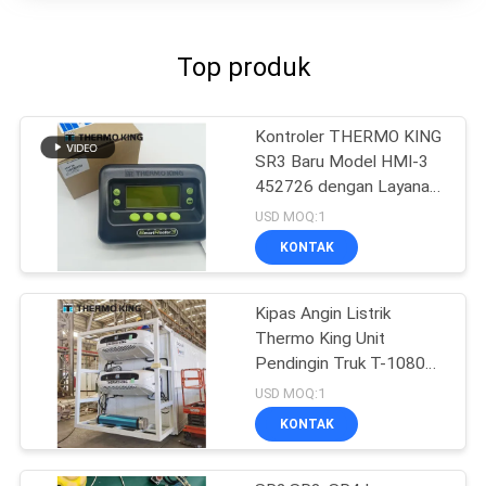
Top produk
Kontroler THERMO KING
SR3 Baru Model HMI-3
452726 dengan Layanan
Perbaikan untuk SR2 SR3
USD MOQ:1
SR4
KONTAK
Kipas Angin Listrik
Thermo King Unit
Pendingin Truk T-1080e
T-1280e
USD MOQ:1
KONTAK