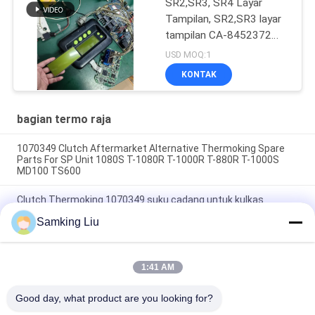
SR2,SR3, SR4 Layar
Tampilan, SR2,SR3 layar
tampilan CA-8452372
Tipe Layar Hijau LCD
USD MOQ:1
untuk THERMO KING
KONTAK
SB210 SB230 Suku
Cadang Purnajual HMIs
bagian termo raja
1070349 Clutch Aftermarket Alternative Thermoking Spare
Parts For SP Unit 1080S T-1080R T-1000R T-880R T-1000S
MD100 TS600
Clutch Thermoking 1070349 suku cadang untuk kulkas
lakukan untuk SP Unit T-1080S T-1080R T-1000R T-880R T-
Samking Liu
1000S MD100 TS600
T-600M/T-600R/680Pro,T-800M/T-800R/880Pro
menggunakan penutup yang sama, T-1000M/T-1000R/T-
1:41 AM
1080Pro menggunakan penutup yang sama kami memasok
seluruh set unit THERMO KING penutup
Good day, what product are you looking for?