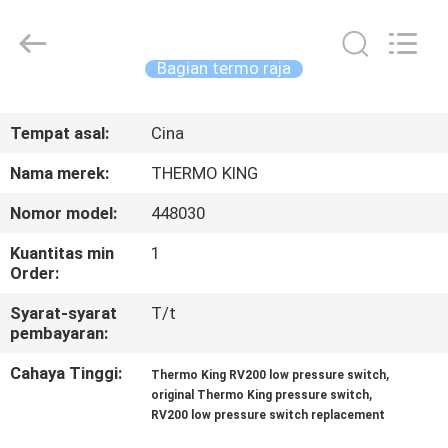
YANGTZE
MOTORS
INDUSTRY
CO.,
LIMITED.
Bagian termo raja
All
Rights
RUMAH
Reserved.
Tempat asal:
Cina
PRODUK
Nama merek:
THERMO KING
Nomor model:
448030
TENTANG
Kuantitas min
1
KAMI
Order:
Syarat-syarat
T/t
TUR
pembayaran:
PABRIK
Cahaya Tinggi:
,
Thermo King RV200 low pressure switch
,
original Thermo King pressure switch
RV200 low pressure switch replacement
KONTROL