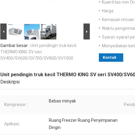
Kuantitas min Or
Harga:
Kemasan rincian:
Waktu pengirima
Syarat-syarat p
Gambar besar :
Unit pendingin truk kecil
Menyediakan ke
THERMO KING SV seri
Kontak
SV400/SV600/SV700/SV800/SV1000
Unit pendingin truk kecil THERMO KING SV seri SV400/SV
Deskripsi
Bebas minyak
Kompresor::
Pendi
Ruang Freezer Ruang Penyimpanan
Aplikasi::
Dingin