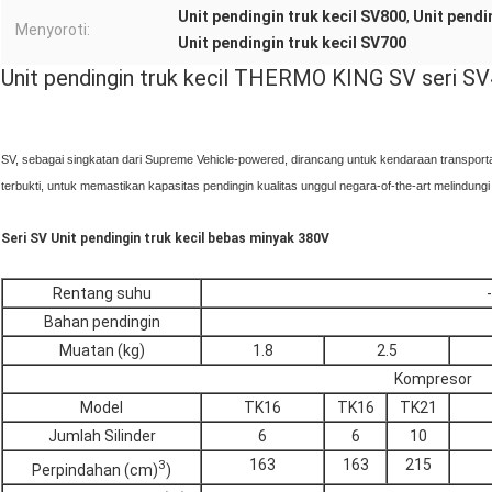
Unit pendingin truk kecil SV800
,
Unit pendi
Menyoroti:
Unit pendingin truk kecil SV700
Unit pendingin truk kecil THERMO KING SV seri
SV, sebagai singkatan dari Supreme Vehicle-powered, dirancang untuk kendaraan transport
terbukti, untuk memastikan kapasitas pendingin kualitas unggul negara-of-the-art melindu
Seri SV Unit pendingin truk kecil bebas minyak 380V
Rentang suhu
Bahan pendingin
Muatan (kg)
1.8
2.5
Kompresor
Model
TK16
TK16
TK21
Jumlah Silinder
6
6
10
163
163
215
3
Perpindahan (cm)
)