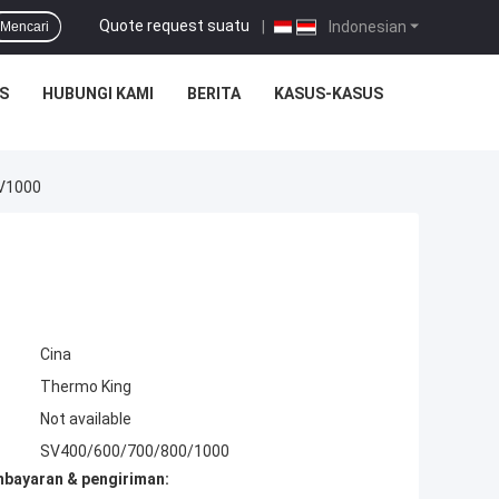
Quote request suatu
|
Indonesian
Mencari
S
HUBUNGI KAMI
BERITA
KASUS-KASUS
SV1000
Cina
Thermo King
Not available
SV400/600/700/800/1000
mbayaran & pengiriman: