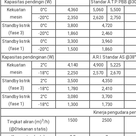
Kapasitas pendingin (W)
Standar A.T.P. PBB @3
Kekuatan
0°C
4,360
5,060
5,500
mesin
-20°C
2,350
2,620
2,750
Standby listrik
0°C
3,800
4,720
(fase 3)
-20°C
1,860
2,460
Standby listrik
0°C
3,300
3,960
(fase 1)
-20°C
1,500
1,860
Kapasitas pendinginan (W)
A.R.I. Standar AS @38
Kekuatan
2°C
4,140
4,900
5,225
mesin
-18°C
2,250
2,570
2,670
Standby listrik
2°C
3,500
4,350
(fase 3)
-18°C
1,780
2,410
Standby listrik
2°C
3,080
3,700
(fase 1)
-18°C
1,300
1,730
Kinerja pengudara pe
1500
2500
3
Tingkat aliran (m)
/h)
(@0tekanan statis)