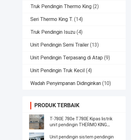
Truk Pendingin Thermo King
(2)
Seri Thermo King T.
(14)
Truk Pendingin Isuzu
(4)
Unit Pendingin Semi Trailer
(13)
Unit Pendingin Terpasang di Atap
(9)
Unit Pendingin Truk Kecil
(4)
Wadah Penyimpanan Didinginkan
(10)
PRODUK TERBAIK
T-780E 780e T780E Kipas listrik
unit pendingin THERMO KING
dengan mesin diesel dengan siaga
listrik buatan China
Unit pendingin sistem pendingin