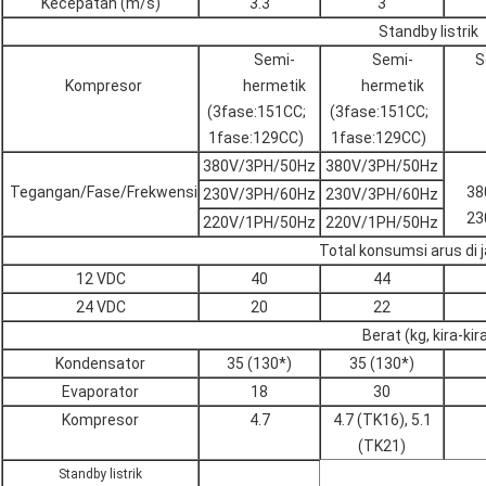
Kecepatan (m/s)
3.3
3
Standby listrik
Semi-
Semi-
S
Kompresor
hermetik
hermetik
(3fase:151CC;
(3fase:151CC;
1fase:129CC)
1fase:129CC)
380V/3PH/50Hz
380V/3PH/50Hz
Tegangan/Fase/Frekwensi
38
230V/3PH/60Hz
230V/3PH/60Hz
23
220V/1PH/50Hz
220V/1PH/50Hz
Total konsumsi arus di j
12 VDC
40
44
24 VDC
20
22
Berat (kg, kira-kir
Kondensator
35 (130*)
35 (130*)
Evaporator
18
30
Kompresor
4.7
4.7 (TK16), 5.1
(TK21)
Standby listrik