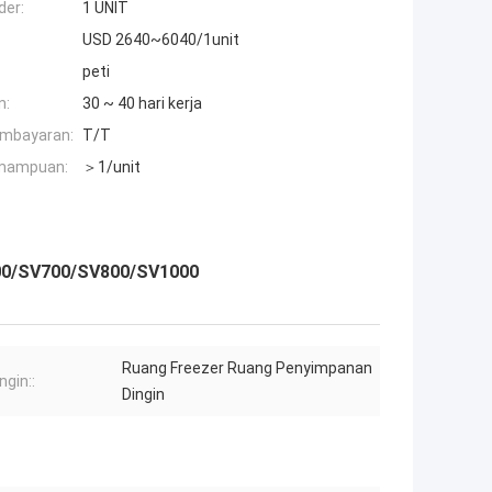
der:
1 UNIT
USD 2640~6040/1unit
peti
n:
30 ~ 40 hari kerja
embayaran:
T/T
mampuan:
＞1/unit
600/SV700/SV800/SV1000
Ruang Freezer Ruang Penyimpanan
ngin::
Dingin