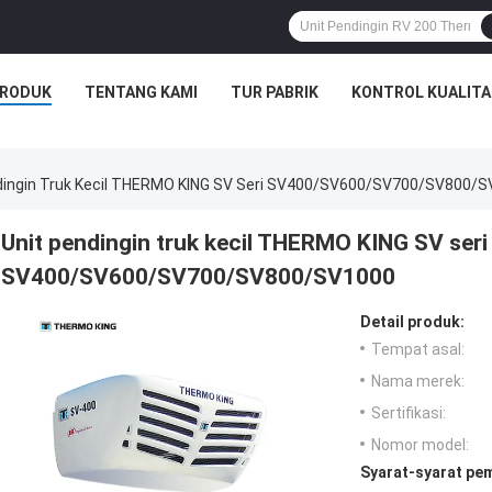
RODUK
TENTANG KAMI
TUR PABRIK
KONTROL KUALITA
dingin Truk Kecil THERMO KING SV Seri SV400/SV600/SV700/SV800/
Unit pendingin truk kecil THERMO KING SV seri
SV400/SV600/SV700/SV800/SV1000
Detail produk:
Tempat asal:
Nama merek:
Sertifikasi:
Nomor model:
Syarat-syarat pe