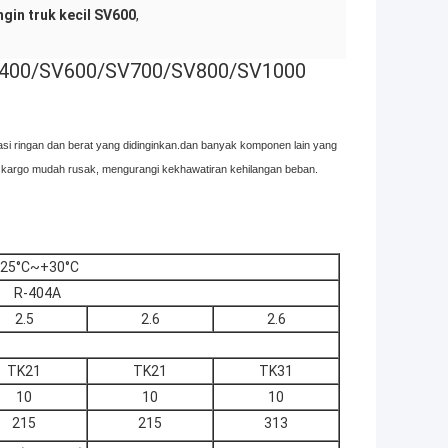
ngin truk kecil SV600
,
 SV400/SV600/SV700/SV800/SV1000
asi ringan dan berat yang didinginkan.dan banyak komponen lain yang
ngi kargo mudah rusak, mengurangi kekhawatiran kehilangan beban.
-25°C~+30°C
R-404A
2.5
2.6
2.6
TK21
TK21
TK31
10
10
10
215
215
313