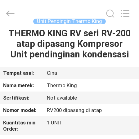
YANGTZE
MOTORS
INDUSTRY
CO.,
LIMITED.
Unit Pendingin Thermo King
All
Rights
THERMO KING RV seri RV-200
RUMAH
Reserved.
atap dipasang Kompresor
PRODUK
Unit pendinginan kondensasi
TENTANG
Tempat asal:
Cina
KAMI
Nama merek:
Thermo King
Sertifikasi:
Not available
TUR
Nomor model:
RV200 dipasang di atap
PABRIK
Kuantitas min
1 UNIT
Order:
KONTROL