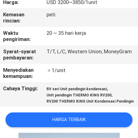
Harga:
USD 3200~3850/1unit
KUALITAS
Kemasan
peti
rincian:
HUBUNGI
KAMI
Waktu
20 ~ 35 hari kerja
pengiriman:
Syarat-syarat
T/T, L/C, Western Union, MoneyGram
BERITA
pembayaran:
Menyediakan
＞1/unit
KASUS-
kemampuan:
KASUS
Cahaya Tinggi:
,
RV seri Unit pendingin kondensasi
,
Unit pendingin THERMO KING RV200
RV200 THERMO KING Unit Kondensasi Pendingin
SITEMAP
HARGA TERBAIK
KEBIJAKAN
PRIVASI