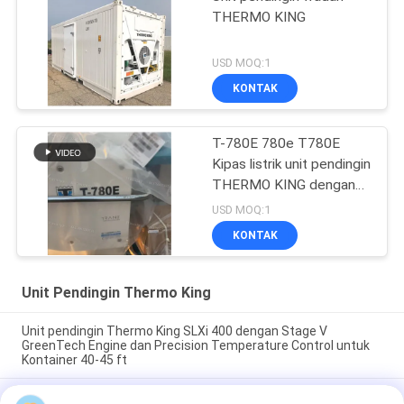
THERMO KING
USD MOQ:1
KONTAK
T-780E 780e T780E
Kipas listrik unit pendingin
THERMO KING dengan
mesin diesel dengan
USD MOQ:1
siaga listrik buatan China
KONTAK
Unit Pendingin Thermo King
Unit pendingin Thermo King SLXi 400 dengan Stage V
GreenTech Engine dan Precision Temperature Control untuk
Kontainer 40-45 ft
model Legend L-1880 30/50 THERMO KING unit pendingin