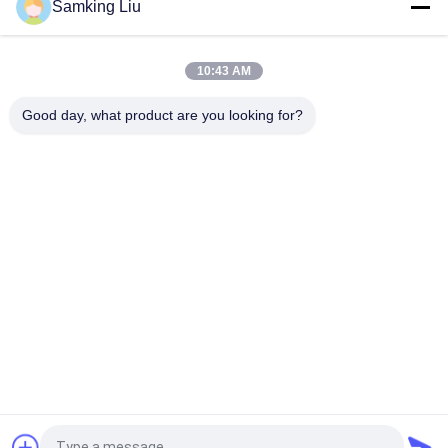
Samking Liu
trailer baru pasar Asia Pasifik ekonomi bahan bakar yang lebih
baik dan kinerja pendingin yang lebih kuat
T-880 Pro T-80 T-680Pro/T-780Pro/T-1080Pro/T-1280Pro Unit
10:43 AM
Peralatan Pendinginan Kulkas Self-Powered Truck Box
Thermo King
Good day, what product are you looking for?
Bad Request
Semua
Unit Pendingin 
Unit Pendingin 
Thermo King
Thermo King Van
Unit Pendingin 
Bagian Termo Raja
Pembawa
Suku Cadang 
Truk Pendingin 
Pendingin Pembawa
Thermo King
Seri Thermo King T.
Truk Pendingin Isuzu