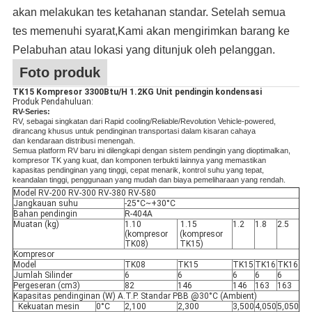
akan melakukan tes ketahanan standar. Setelah semua
tes memenuhi syarat,Kami akan mengirimkan barang ke
Pelabuhan atau lokasi yang ditunjuk oleh pelanggan.
Foto produk
TK15 Kompresor 3300Btu/H 1.2KG Unit pendingin kondensasi
Produk Pendahuluan:
RV-Series:
RV, sebagai singkatan dari Rapid cooling/Reliable/Revolution Vehicle-powered,
dirancang khusus untuk pendinginan transportasi dalam kisaran cahaya
dan kendaraan distribusi menengah.
Semua platform RV baru ini dilengkapi dengan sistem pendingin yang dioptimalkan,
kompresor TK yang kuat, dan komponen terbukti lainnya yang memastikan
kapasitas pendinginan yang tinggi, cepat menarik, kontrol suhu yang tepat,
keandalan tinggi, penggunaan yang mudah dan biaya pemeliharaan yang rendah.
Model RV-200 RV-300 RV-380 RV-580
Jangkauan suhu
-25°C
~
+30°C
Bahan pendingin
R-404A
Muatan (kg)
1.10
1.15
1.2
1.8
2.5
(kompresor
(kompresor
TK08)
TK15)
Kompresor
Model
TK08
TK15
TK15
TK16
TK16
Jumlah Silinder
6
6
6
6
6
Pergeseran (cm3)
82
146
146
163
163
Kapasitas pendinginan (W) A.T.P. Standar PBB @30°C (Ambient)
Kekuatan mesin
0°C
2,100
2,300
3,500
4,050
5,050