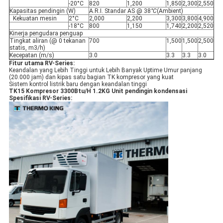
-20°C
820
1,200
1,850
2,300
2,550
Kapasitas pendingin (W)
A.R.I. Standar AS @ 38
°C
(Ambient)
Kekuatan mesin
2°C
2,000
2,200
3,300
3,800
4,900
-18°C
800
1,150
1,740
2,200
2,520
Kinerja pengudara penguap
Tingkat aliran (@ 0 tekanan
700
1,500
1,500
2,500
statis, m3/h)
Kecepatan (m/s)
3.0
3.3
3.3
3.0
Fitur utama RV-Series:
Keandalan yang Lebih Tinggi untuk Lebih Banyak Uptime Umur panjang
(20.000 jam) dan kipas satu bagian TK kompresor yang kuat
Sistem kontrol listrik baru dengan keandalan tinggi
TK15 Kompresor 3300Btu/H 1.2KG Unit pendingin kondensasi
Spesifikasi RV-Series: