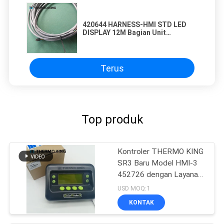
420644 HARNESS-HMI STD LED
DISPLAY 12M Bagian Unit
Pendingin THERMO KING
Terus
Top produk
Kontroler THERMO KING
SR3 Baru Model HMI-3
452726 dengan Layanan
Perbaikan untuk SR2 SR3
USD MOQ:1
SR4
KONTAK