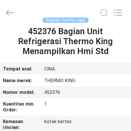
YANGTZE
MOTORS
INDUSTRY
CO.,
LIMITED.
Bagian termo raja
All
Rights
452376 Bagian Unit
RUMAH
Reserved.
Refrigerasi Thermo King
PRODUK
Menampilkan Hmi Std
TENTANG
Tempat asal:
CINA
KAMI
Nama merek:
THERMO KING
Nomor model:
452376
TUR
Kuantitas min
1
PABRIK
Order:
Kemasan
kotak kertas
KONTROL
rincian: