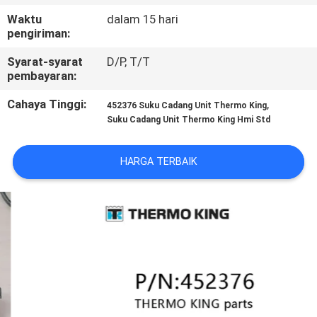
KUALITAS
Waktu
dalam 15 hari
pengiriman:
HUBUNGI
Syarat-syarat
D/P, T/T
KAMI
pembayaran:
Cahaya Tinggi:
,
452376 Suku Cadang Unit Thermo King
BERITA
Suku Cadang Unit Thermo King Hmi Std
HARGA TERBAIK
KASUS-
KASUS
SITEMAP
KEBIJAKAN
PRIVASI