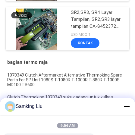
SR2,SR3, SR4 Layar
Tampilan, SR2,SR3 layar
tampilan CA-8452372
Tipe Layar Hijau LCD
USD MOQ:1
untuk THERMO KING
KONTAK
SB210 SB230 Suku
Cadang Purnajual HMIs
bagian termo raja
1070349 Clutch Aftermarket Alternative Thermoking Spare
Parts For SP Unit 1080S T-1080R T-1000R T-880R T-1000S
MD100 TS600
Clutch Thermoking 1070349 suku cadang untuk kulkas
lakukan untuk SP Unit T-1080S T-1080R T-1000R T-880R T-
Samking Liu
1000S MD100 TS600
T-600M/T-600R/680Pro,T-800M/T-800R/880Pro
menggunakan penutup yang sama, T-1000M/T-1000R/T-
9:54 AM
1080Pro menggunakan penutup yang sama kami memasok
seluruh set unit THERMO KING penutup