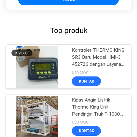
Top produk
Kontroler THERMO KING
SR3 Baru Model HMI-3
452726 dengan Layanan
Perbaikan untuk SR2 SR3
USD MOQ:1
SR4
KONTAK
Kipas Angin Listrik
Thermo King Unit
Pendingin Truk T-1080e
T-1280e
USD MOQ:1
KONTAK