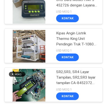
452726 dengan Layanan
Perbaikan untuk SR2 SR3
USD MOQ:1
SR4
KONTAK
Kipas Angin Listrik
Thermo King Unit
Pendingin Truk T-1080e
T-1280e
USD MOQ:1
KONTAK
SR2,SR3, SR4 Layar
Tampilan, SR2,SR3 layar
tampilan CA-8452372
Tipe Layar Hijau LCD
USD MOQ:1
untuk THERMO KING
KONTAK
SB210 SB230 Suku
Cadang Purnajual HMIs