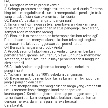
FAQ
Q1: Mengapa memilih produk kami?
A: Sebagai produsen pendingin truk terkemuka di dunia, Thermo
King telah mengabdikan diri untuk memproduksi pendingin truk
yang andal, efisien, dan ekonomis untuk dunia.
Q2: Kapan Anda akan mengatur pengiriman?
A: Umumnya 1-2 minggu setelah pembayaran, dan kami akan
terus memberi tahu pelanggan status pengangkutan barang,
sampai Anda menerima barang.
Q3: Bisakah kita mendapatkan beberapa pelatihan teknologi?
Perusahaan kami menyediakan pelatihan teknologi lengkap,
termasuk: instalasi, penggunaan dan pemeliharaan.
Q4: Berapa lama garansi produk Anda?
A: Produk seumur hidup kami bagi Anda untuk memberikan
pemeliharaan, garansi satu tahun, biaya Kurir untuk membayar
setengah, setelah satu tahun biaya pemeliharaan ditanggung
oleh pembeli.
Q5.Apakah Anda menguji semua barang Anda sebelum
pengiriman?
A: Ya, kami memiliki tes 100% sebelum pengiriman.
Q6: Bagaimana Anda membuat bisnis kami memiliki hubungan
jangka panjang dan baik?
J:1.Kami menjaga kualitas yang baik dan harga yang kompetitif
untuk memastikan pelanggan kami mendapatkan
keuntungan;2. Kami menghormati setiap pelanggan sebagai
teman kami dan kami dengan tulus berbisnis dan berteman
dengan mereka, dari mana pun mereka berasal.
Cara kontak