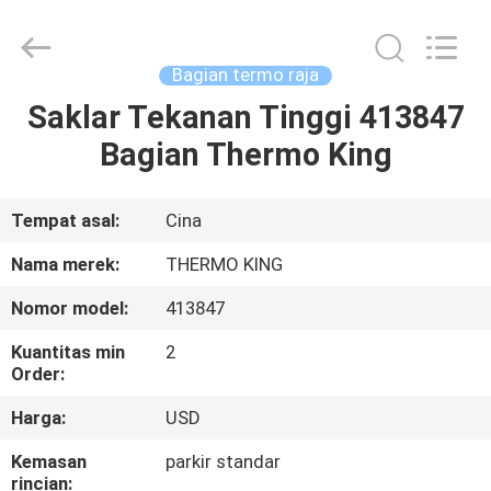
YANGTZE
MOTORS
INDUSTRY
CO.,
LIMITED.
Bagian termo raja
All
Rights
Saklar Tekanan Tinggi 413847
RUMAH
Reserved.
Bagian Thermo King
PRODUK
Tempat asal:
Cina
TENTANG
Nama merek:
THERMO KING
KAMI
Nomor model:
413847
Kuantitas min
2
TUR
Order:
PABRIK
Harga:
USD
Kemasan
parkir standar
KONTROL
rincian: