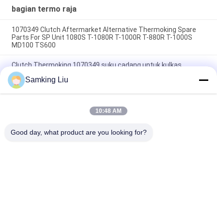
bagian termo raja
1070349 Clutch Aftermarket Alternative Thermoking Spare
Parts For SP Unit 1080S T-1080R T-1000R T-880R T-1000S
MD100 TS600
Clutch Thermoking 1070349 suku cadang untuk kulkas
lakukan untuk SP Unit T-1080S T-1080R T-1000R T-880R T-
Samking Liu
1000S MD100 TS600
T-600M/T-600R/680Pro,T-800M/T-800R/880Pro
menggunakan penutup yang sama, T-1000M/T-1000R/T-
10:48 AM
1080Pro menggunakan penutup yang sama kami memasok
seluruh set unit THERMO KING penutup
Good day, what product are you looking for?
Bad Request
Semua
Unit Pendingin 
Unit Pendingin 
Thermo King
Thermo King Van
Unit Pendingin 
Bagian Termo Raja