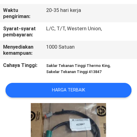
KUALITAS
Waktu
20-35 hari kerja
pengiriman:
HUBUNGI
Syarat-syarat
L/C, T/T, Western Union,
KAMI
pembayaran:
Menyediakan
1000 Satuan
BERITA
kemampuan:
Cahaya Tinggi:
,
Saklar Tekanan Tinggi Thermo King
KASUS-
Sakelar Tekanan Tinggi 413847
KASUS
HARGA TERBAIK
SITEMAP
KEBIJAKAN
PRIVASI