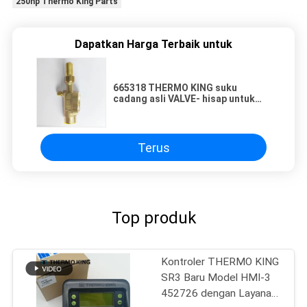
250hp Thermo King Parts
Dapatkan Harga Terbaik untuk
665318 THERMO KING suku
cadang asli VALVE- hisap untuk
suku cadang sistem pendingin
kulkas truk
Terus
Top produk
Kontroler THERMO KING
SR3 Baru Model HMI-3
452726 dengan Layanan