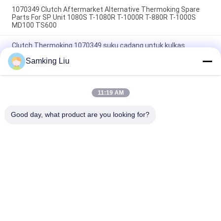
1070349 Clutch Aftermarket Alternative Thermoking Spare
Parts For SP Unit 1080S T-1080R T-1000R T-880R T-1000S
MD100 TS600
Clutch Thermoking 1070349 suku cadang untuk kulkas
lakukan untuk SP Unit T-1080S T-1080R T-1000R T-880R T-
Samking Liu
1000S MD100 TS600
T-600M/T-600R/680Pro,T-800M/T-800R/880Pro
menggunakan penutup yang sama, T-1000M/T-1000R/T-
11:19 AM
1080Pro menggunakan penutup yang sama kami memasok
seluruh set unit THERMO KING penutup
Good day, what product are you looking for?
Bad Request
Semua
Unit Pendingin 
Unit Pendingin 
Thermo King
Thermo King Van
Unit Pendingin 
Bagian Termo Raja
Pembawa
Suku Cadang 
Truk Pendingin 