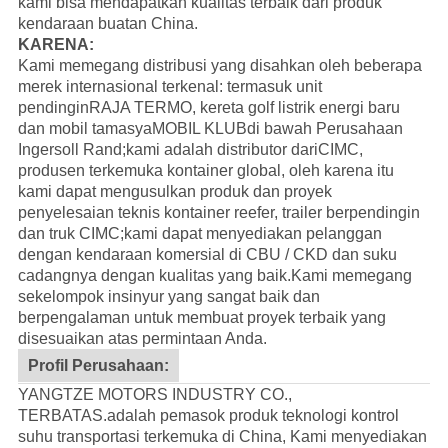
kami bisa mendapatkan kualitas terbaik dari produk
kendaraan buatan China.
KARENA:
Kami memegang distribusi yang disahkan oleh beberapa
merek internasional terkenal: termasuk unit
pendingin
RAJA TERMO
, kereta golf listrik energi baru
dan mobil tamasya
MOBIL KLUB
di bawah Perusahaan
Ingersoll Rand;kami adalah distributor dari
CIMC
,
produsen terkemuka kontainer global, oleh karena itu
kami dapat mengusulkan produk dan proyek
penyelesaian teknis kontainer reefer, trailer berpendingin
dan truk CIMC;kami dapat menyediakan pelanggan
dengan kendaraan komersial di CBU / CKD dan suku
cadangnya dengan kualitas yang baik.
Kami memegang
sekelompok insinyur yang sangat baik dan
berpengalaman untuk membuat proyek terbaik yang
disesuaikan atas permintaan Anda.
Profil Perusahaan:
YANGTZE MOTORS INDUSTRY CO.,
TERBATAS.adalah pemasok produk teknologi kontrol
suhu transportasi terkemuka di China, Kami menyediakan