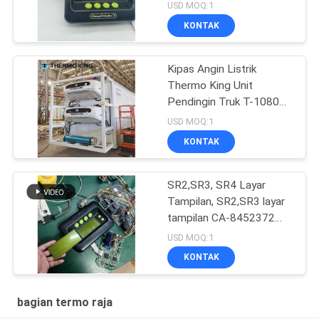
Perbaikan untuk SR2 SR3
USD MOQ:1
SR4
KONTAK
Kipas Angin Listrik
Thermo King Unit
Pendingin Truk T-1080e
T-1280e
USD MOQ:1
KONTAK
SR2,SR3, SR4 Layar
Tampilan, SR2,SR3 layar
tampilan CA-8452372
Tipe Layar Hijau LCD
USD MOQ:1
untuk THERMO KING
KONTAK
SB210 SB230 Suku
Cadang Purnajual HMIs
bagian termo raja