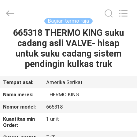
YANGTZE
MOTORS
INDUSTRY
CO.,
LIMITED.
Bagian termo raja
All
Rights
665318 THERMO KING suku
RUMAH
Reserved.
cadang asli VALVE- hisap
PRODUK
untuk suku cadang sistem
pendingin kulkas truk
TENTANG
KAMI
Tempat asal:
Amerika Serikat
Nama merek:
THERMO KING
TUR
Nomor model:
665318
PABRIK
Kuantitas min
1 unit
Order:
KONTROL