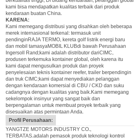
berkualitas tinggi; Di bidang kendaraan, pelanggan global
kami bisa mendapatkan kualitas terbaik dari produk
kendaraan buatan China.
KARENA:
Kami memegang distribusi yang disahkan oleh beberapa
merek internasional terkenal: termasuk unit
pendingin
RAJA TERMO
, kereta golf listrik energi baru
dan mobil tamasya
MOBIL KLUB
di bawah Perusahaan
Ingersoll Rand;kami adalah distributor dari
CIMC
,
produsen terkemuka kontainer global, oleh karena itu
kami dapat mengusulkan produk dan proyek
penyelesaian teknis kontainer reefer, trailer berpendingin
dan truk CIMC;kami dapat menyediakan pelanggan
dengan kendaraan komersial di CBU / CKD dan suku
cadangnya dengan kualitas yang baik.
Kami memegang
sekelompok insinyur yang sangat baik dan
berpengalaman untuk membuat proyek terbaik yang
disesuaikan atas permintaan Anda.
Profil Perusahaan:
YANGTZE MOTORS INDUSTRY CO.,
TERBATAS.adalah pemasok produk teknologi kontrol