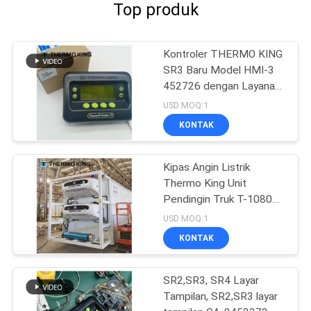
Top produk
Kontroler THERMO KING
SR3 Baru Model HMI-3
452726 dengan Layanan
Perbaikan untuk SR2 SR3
USD MOQ:1
SR4
KONTAK
Kipas Angin Listrik
Thermo King Unit
Pendingin Truk T-1080e
T-1280e
USD MOQ:1
KONTAK
SR2,SR3, SR4 Layar
Tampilan, SR2,SR3 layar