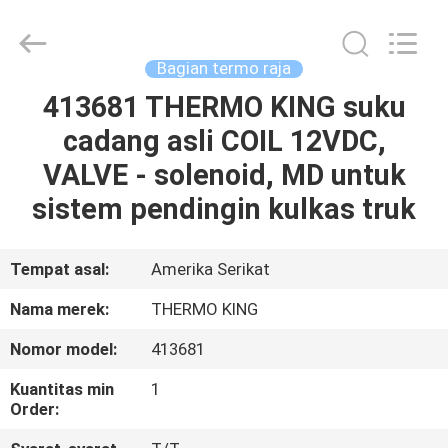
YANGTZE
MOTORS
INDUSTRY
CO.,
LIMITED.
Bagian termo raja
All
Rights
413681 THERMO KING suku
RUMAH
Reserved.
cadang asli COIL 12VDC,
PRODUK
VALVE - solenoid, MD untuk
sistem pendingin kulkas truk
TENTANG
KAMI
Tempat asal:
Amerika Serikat
Nama merek:
THERMO KING
TUR
Nomor model:
413681
PABRIK
Kuantitas min
1
Order:
KONTROL