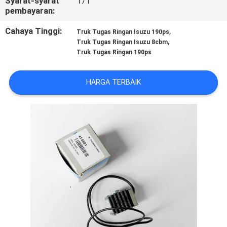
Syarat-syarat
T/T
KUALITAS
pembayaran:
Cahaya Tinggi:
,
Truk Tugas Ringan Isuzu 190ps
HUBUNGI
,
Truk Tugas Ringan Isuzu 8cbm
Truk Tugas Ringan 190ps
KAMI
HARGA TERBAIK
BERITA
KASUS-
KASUS
SITEMAP
KEBIJAKAN
PRIVASI