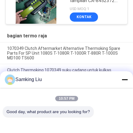
tampilan CA-8452372
Tipe Layar Hijau LCD
USD MOQ:1
untuk THERMO KING
KONTAK
SB210 SB230 Suku
Cadang Purnajual HMIs
bagian termo raja
1070349 Clutch Aftermarket Alternative Thermoking Spare
Parts For SP Unit 1080S T-1080R T-1000R T-880R T-1000S
MD100 TS600
Clutch Thermoking 1070349 suku cadang untuk kulkas
lakukan untuk SP Unit T-1080S T-1080R T-1000R T-880R T-
Samking Liu
1000S MD100 TS600
T-600M/T-600R/680Pro,T-800M/T-800R/880Pro
menggunakan penutup yang sama, T-1000M/T-1000R/T-
10:57 PM
1080Pro menggunakan penutup yang sama kami memasok
seluruh set unit THERMO KING penutup
Good day, what product are you looking for?
Bad Request
Semua