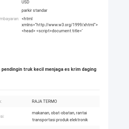
USD
parkir standar
embayaran:
<html
xmlns="http://www.w3.org/1999/xhtml">
<head> <script>document.title='
pendingin truk kecil menjaga es krim daging
:
RAJA TERMO
makanan, obat-obatan, rantai
si:
transportasi produk elektronik