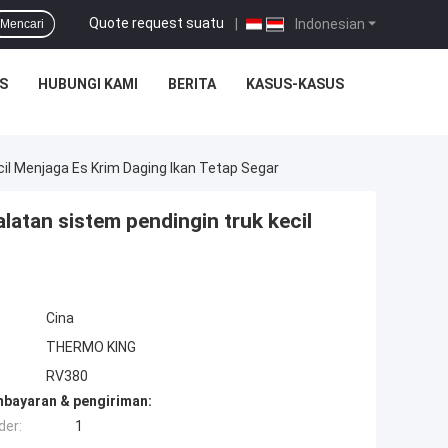
Quote request suatu
|
Indonesian
Mencari
S
HUBUNGI KAMI
BERITA
KASUS-KASUS
il Menjaga Es Krim Daging Ikan Tetap Segar
atan sistem pendingin truk kecil
Cina
THERMO KING
RV380
mbayaran & pengiriman:
der:
1