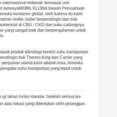
nternasional terkenal: termasuk unit
bil tamasya
MOBIL KLUB
di bawah Perusahaan
kemuka kontainer global, oleh karena itu kami
iner reefer, trailer berpendingin dan truk
komersial di CBU / CKD dan suku cadangnya
r yang sangat baik dan berpengalaman untuk
a.
roduk teknologi kontrol suhu transportasi
endingin truk Thermo King dan Carrier yang
r penjualan utama kami adalah Asia, Amerika
 pengatur suhu transportasi yang tepat untuk
uji tahan luntur standar. Setelah semua tes
 atau lokasi yang ditentukan oleh pelanggan.