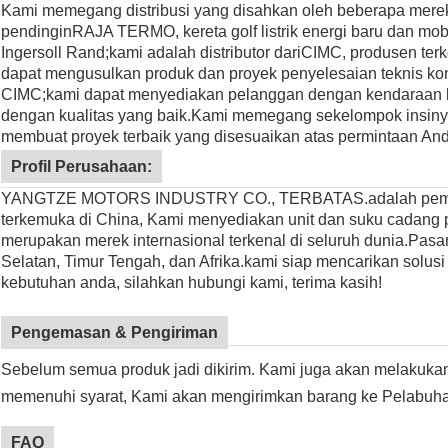
Kami memegang distribusi yang disahkan oleh beberapa merek i
pendingin
RAJA TERMO
, kereta golf listrik energi baru dan mo
Ingersoll Rand;kami adalah distributor dari
CIMC
, produsen ter
dapat mengusulkan produk dan proyek penyelesaian teknis konta
CIMC;kami dapat menyediakan pelanggan dengan kendaraan 
dengan kualitas yang baik.
Kami memegang sekelompok insinyu
membuat proyek terbaik yang disesuaikan atas permintaan And
Profil Perusahaan:
YANGTZE MOTORS INDUSTRY CO., TERBATAS.adalah pemasok p
terkemuka di China, Kami menyediakan unit dan suku cadang p
merupakan merek internasional terkenal di seluruh dunia.Pasa
Selatan, Timur Tengah, dan Afrika.kami siap mencarikan solusi
kebutuhan anda, silahkan hubungi kami, terima kasih!
Pengemasan & Pengiriman
Sebelum semua produk jadi dikirim. Kami juga akan melakukan 
memenuhi syarat, Kami akan mengirimkan barang ke Pelabuhan
FAQ