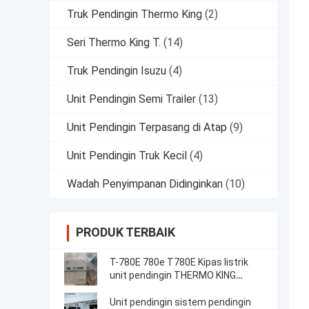
Truk Pendingin Thermo King
(2)
Seri Thermo King T.
(14)
Truk Pendingin Isuzu
(4)
Unit Pendingin Semi Trailer
(13)
Unit Pendingin Terpasang di Atap
(9)
Unit Pendingin Truk Kecil
(4)
Wadah Penyimpanan Didinginkan
(10)
PRODUK TERBAIK
T-780E 780e T780E Kipas listrik
unit pendingin THERMO KING
dengan mesin diesel dengan siaga
listrik buatan China
Unit pendingin sistem pendingin