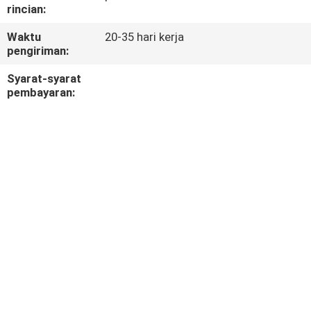
KUALITAS
rincian:
Waktu
20-35 hari kerja
HUBUNGI
pengiriman:
KAMI
Syarat-syarat
pembayaran:
BERITA
KASUS-
KASUS
SITEMAP
KEBIJAKAN
PRIVASI