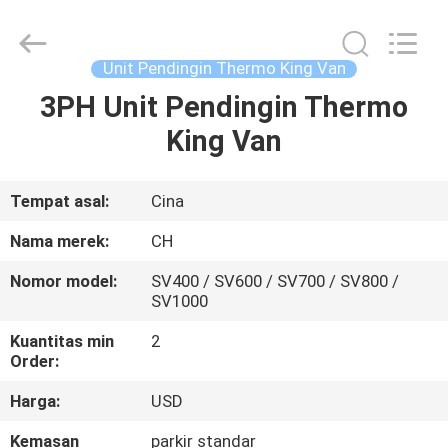
YANGTZE
MOTORS
INDUSTRY
CO.,
LIMITED.
Unit Pendingin Thermo King Van
All
Rights
3PH Unit Pendingin Thermo
RUMAH
Reserved.
King Van
PRODUK
Tempat asal:
Cina
TENTANG
Nama merek:
CH
KAMI
Nomor model:
SV400 / SV600 / SV700 / SV800 /
SV1000
TUR
Kuantitas min
2
PABRIK
Order:
Harga:
USD
KONTROL
Kemasan
parkir standar