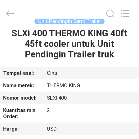
YANGTZE
MOTORS
INDUSTRY
CO.,
LIMITED.
Unit Pendingin Semi Trailer
All
Rights
SLXi 400 THERMO KING 40ft
RUMAH
Reserved.
45ft cooler untuk Unit
PRODUK
Pendingin Trailer truk
TENTANG
Tempat asal:
Cina
KAMI
Nama merek:
THERMO KING
Nomor model:
SLXI 400
TUR
Kuantitas min
2
PABRIK
Order:
Harga:
USD
KONTROL