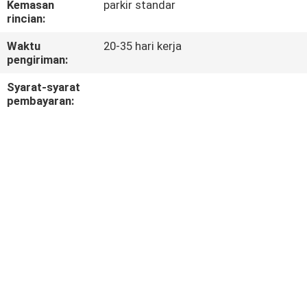
Kemasan
parkir standar
KUALITAS
rincian:
Waktu
20-35 hari kerja
HUBUNGI
pengiriman:
KAMI
Syarat-syarat
pembayaran:
BERITA
KASUS-
KASUS
SITEMAP
KEBIJAKAN
PRIVASI