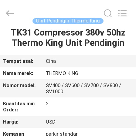
YANGTZE
MOTORS
INDUSTRY
CO.,
LIMITED.
Unit Pendingin Thermo King
All
Rights
TK31 Compressor 380v 50hz
RUMAH
Reserved.
Thermo King Unit Pendingin
PRODUK
Tempat asal:
Cina
TENTANG
Nama merek:
THERMO KING
KAMI
Nomor model:
SV400 / SV600 / SV700 / SV800 /
SV1000
TUR
Kuantitas min
2
PABRIK
Order:
Harga:
USD
KONTROL
Kemasan
parkir standar