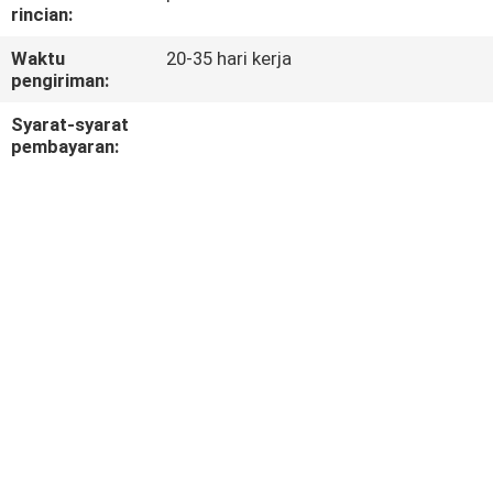
KUALITAS
rincian:
Waktu
20-35 hari kerja
HUBUNGI
pengiriman:
KAMI
Syarat-syarat
pembayaran:
BERITA
KASUS-
KASUS
SITEMAP
KEBIJAKAN
PRIVASI