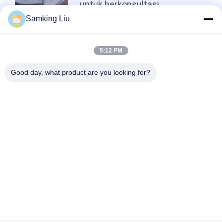
untuk berkonsultasi
Samking Liu
Atas
5:12 PM
Good day, what product are you looking for?
Bad Request
Semua
Unit Pendingin 
Unit Pendingin 
Thermo King
Thermo King Van
Unit Pendingin 
Bagian Termo Raja
Pembawa
Suku Cadang 
Truk Pendingin 
Pendingin Pembawa
Thermo King
Seri Thermo King T.
Truk Pendingin Isuzu