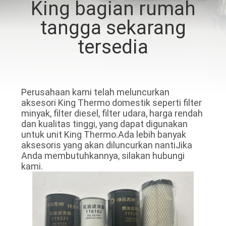
King bagian rumah
KUALITAS
tangga sekarang
HUBUNGI
tersedia
KAMI
BERITA
Perusahaan kami telah meluncurkan
aksesori King Thermo domestik seperti filter
minyak, filter diesel, filter udara, harga rendah
KASUS-
dan kualitas tinggi, yang dapat digunakan
untuk unit King Thermo.Ada lebih banyak
KASUS
aksesoris yang akan diluncurkan nantiJika
Anda membutuhkannya, silakan hubungi
kami.
SITEMAP
KEBIJAKAN
PRIVASI