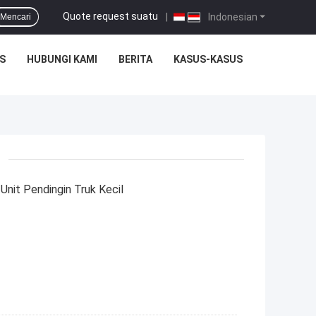
Quote request suatu
|
Indonesian
Mencari
S
HUBUNGI KAMI
BERITA
KASUS-KASUS
Unit Pendingin Truk Kecil