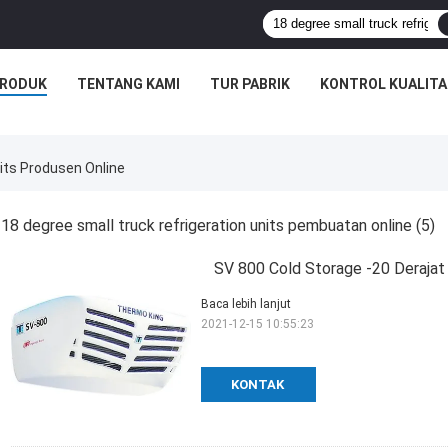
RODUK
TENTANG KAMI
TUR PABRIK
KONTROL KUALITA
its Produsen Online
18 degree small truck refrigeration units pembuatan online
(5)
SV 800 Cold Storage -20 Derajat 
Baca lebih lanjut
2021-12-15 10:55:23
KONTAK