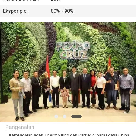
KUALITAS
Ekspor p.c:
80% - 90%
HUBUNGI
KAMI
BERITA
KASUS-
KASUS
SITEMAP
KEBIJAKAN
Pengenalan
PRIVASI
Kami adalah agen Thermo King dan Carrier di barat daya China,