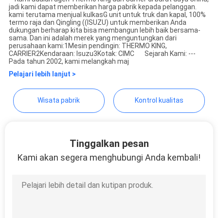
jadi kami dapat memberikan harga pabrik kepada pelanggan.
YANGTZE MOTORS INDUSTRY
kami terutama menjual kulkasG unit untuk truk dan kapal, 100%
termo raja dan Qingling ((ISUZU) untuk memberikan Anda
CO., LIMITED
dukungan berharap kita bisa membangun lebih baik bersama-
sama. Dan ini adalah merek yang menguntungkan dari
perusahaan kami:1Mesin pendingin: THERMO KING,
CARRIER2Kendaraan: Isuzu3Kotak: CIMC Sejarah Kami: ---
Pada tahun 2002, kami melangkah maj
Pelajari lebih lanjut >
Wisata pabrik
Kontrol kualitas
Tinggalkan pesan
Kami akan segera menghubungi Anda kembali!