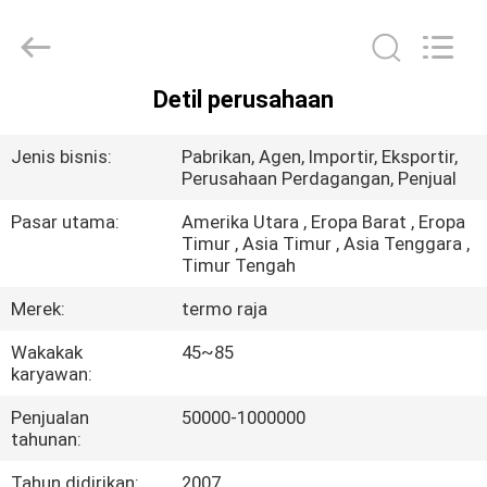
YANGTZE
MOTORS
INDUSTRY
CO.,
LIMITED.
All
Detil perusahaan
Rights
RUMAH
Reserved.
Jenis bisnis:
Pabrikan, Agen, Importir, Eksportir,
PRODUK
Perusahaan Perdagangan, Penjual
Pasar utama:
Amerika Utara , Eropa Barat , Eropa
Timur , Asia Timur , Asia Tenggara ,
TENTANG
Timur Tengah
KAMI
Merek:
termo raja
Wakakak
45~85
TUR
karyawan:
PABRIK
Penjualan
50000-1000000
tahunan:
KONTROL
Tahun didirikan:
2007