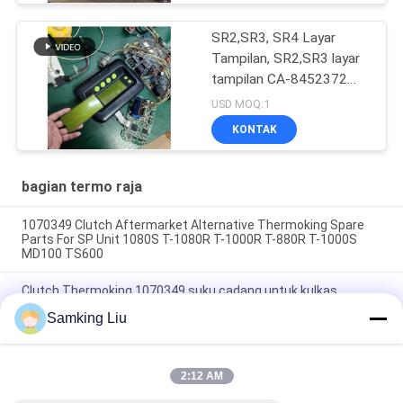
SR2,SR3, SR4 Layar
Tampilan, SR2,SR3 layar
tampilan CA-8452372
Tipe Layar Hijau LCD
USD MOQ:1
untuk THERMO KING
KONTAK
SB210 SB230 Suku
Cadang Purnajual HMIs
bagian termo raja
1070349 Clutch Aftermarket Alternative Thermoking Spare
Parts For SP Unit 1080S T-1080R T-1000R T-880R T-1000S
MD100 TS600
Clutch Thermoking 1070349 suku cadang untuk kulkas
lakukan untuk SP Unit T-1080S T-1080R T-1000R T-880R T-
Samking Liu
1000S MD100 TS600
T-600M/T-600R/680Pro,T-800M/T-800R/880Pro
menggunakan penutup yang sama, T-1000M/T-1000R/T-
2:12 AM
1080Pro menggunakan penutup yang sama kami memasok
seluruh set unit THERMO KING penutup