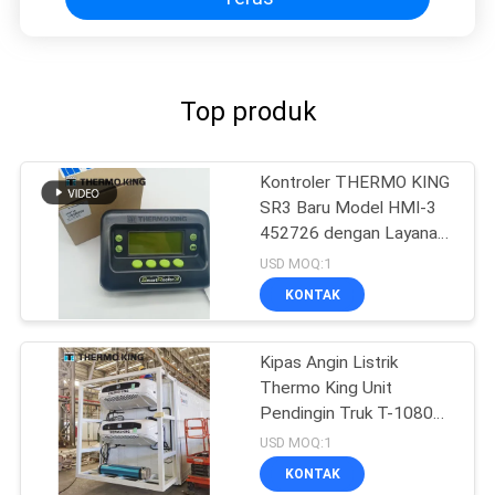
Top produk
Kontroler THERMO KING
SR3 Baru Model HMI-3
452726 dengan Layanan
Perbaikan untuk SR2 SR3
USD MOQ:1
SR4
KONTAK
Kipas Angin Listrik
Thermo King Unit
Pendingin Truk T-1080e
T-1280e
USD MOQ:1
KONTAK