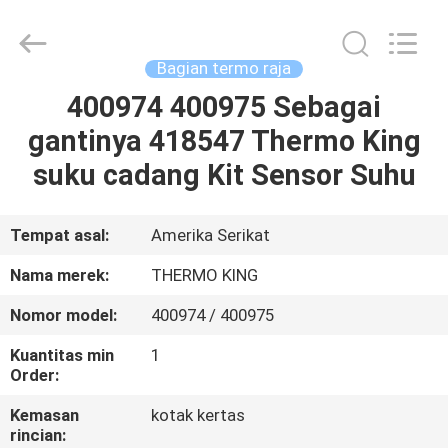
YANGTZE
MOTORS
INDUSTRY
CO.,
LIMITED.
Bagian termo raja
All
Rights
400974 400975 Sebagai
RUMAH
Reserved.
gantinya 418547 Thermo King
PRODUK
suku cadang Kit Sensor Suhu
TENTANG
Tempat asal:
Amerika Serikat
KAMI
Nama merek:
THERMO KING
Nomor model:
400974 / 400975
TUR
Kuantitas min
1
PABRIK
Order:
Kemasan
kotak kertas
KONTROL
rincian: