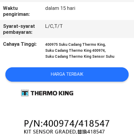
KUALITAS
Waktu
dalam 15 hari
pengiriman:
HUBUNGI
Syarat-syarat
L/C,T/T
KAMI
pembayaran:
Cahaya Tinggi:
,
400975 Suku Cadang Thermo King
,
BERITA
Suku Cadang Thermo King 400974
Suku Cadang Thermo King Sensor Suhu
KASUS-
HARGA TERBAIK
KASUS
SITEMAP
KEBIJAKAN
PRIVASI