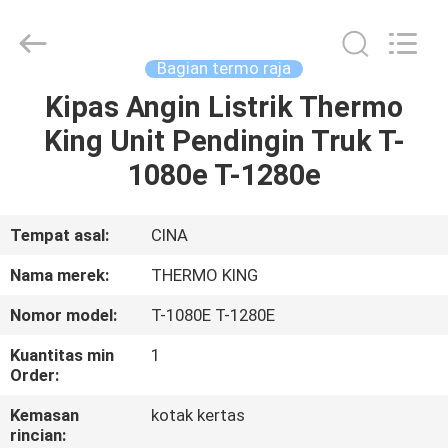
YANGTZE
MOTORS
INDUSTRY
CO.,
LIMITED.
Bagian termo raja
All
Rights
Kipas Angin Listrik Thermo
RUMAH
Reserved.
King Unit Pendingin Truk T-
PRODUK
1080e T-1280e
TENTANG
Tempat asal:
CINA
KAMI
Nama merek:
THERMO KING
Nomor model:
T-1080E T-1280E
TUR
Kuantitas min
1
PABRIK
Order:
Kemasan
kotak kertas
KONTROL
rincian: