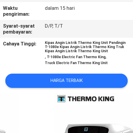
KUALITAS
Waktu
dalam 15 hari
pengiriman:
HUBUNGI
Syarat-syarat
D/P, T/T
KAMI
pembayaran:
Cahaya Tinggi:
Kipas Angin Listrik Thermo King Unit Pendingin
T-1080e Kipas Angin Listrik Thermo King Truk
BERITA
Kipas Angin Listrik Thermo King Unit
,
,
T-1080e Electric Fan Thermo King
Truck Electric Fan Thermo King Unit
KASUS-
KASUS
HARGA TERBAIK
SITEMAP
KEBIJAKAN
PRIVASI