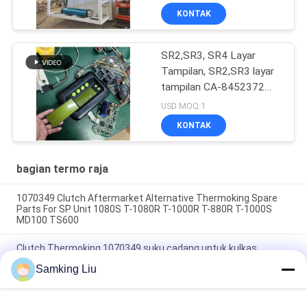
KONTAK
SR2,SR3, SR4 Layar
Tampilan, SR2,SR3 layar
tampilan CA-8452372
Tipe Layar Hijau LCD
USD MOQ:1
untuk THERMO KING
KONTAK
SB210 SB230 Suku
Cadang Purnajual HMIs
bagian termo raja
1070349 Clutch Aftermarket Alternative Thermoking Spare
Parts For SP Unit 1080S T-1080R T-1000R T-880R T-1000S
MD100 TS600
Clutch Thermoking 1070349 suku cadang untuk kulkas
lakukan untuk SP Unit T-1080S T-1080R T-1000R T-880R T-
Samking Liu
1000S MD100 TS600
T-600M/T-600R/680Pro,T-800M/T-800R/880Pro