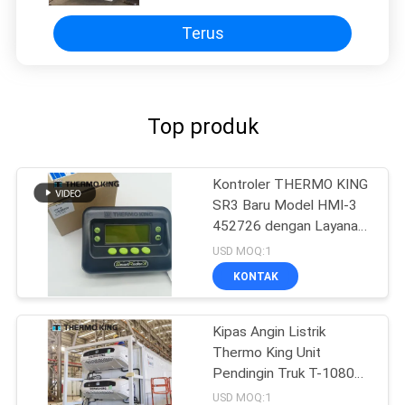
Terus
Top produk
Kontroler THERMO KING
SR3 Baru Model HMI-3
452726 dengan Layanan
Perbaikan untuk SR2 SR3
USD MOQ:1
SR4
KONTAK
Kipas Angin Listrik
Thermo King Unit
Pendingin Truk T-1080e
T-1280e
USD MOQ:1