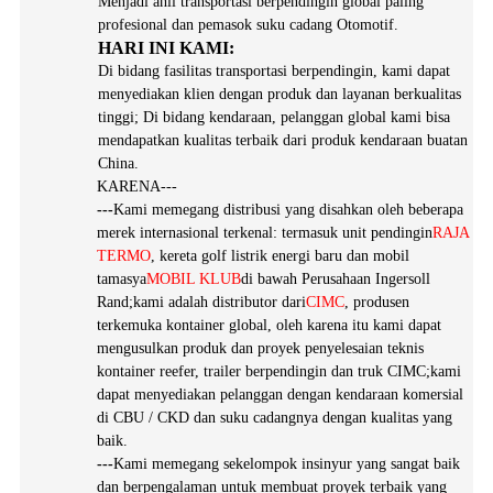
Menjadi ahli transportasi berpendingin global paling
profesional dan pemasok suku cadang Otomotif.
HARI INI KAMI:
Di bidang fasilitas transportasi berpendingin, kami dapat
menyediakan klien dengan produk dan layanan berkualitas
tinggi; Di bidang kendaraan, pelanggan global kami bisa
mendapatkan kualitas terbaik dari produk kendaraan buatan
China.
KARENA---
---
Kami memegang distribusi yang disahkan oleh beberapa
merek internasional terkenal: termasuk unit pendingin
RAJA
TERMO
, kereta golf listrik energi baru dan mobil
tamasya
MOBIL KLUB
di bawah Perusahaan Ingersoll
Rand;kami adalah distributor dari
CIMC
, produsen
terkemuka kontainer global, oleh karena itu kami dapat
mengusulkan produk dan proyek penyelesaian teknis
kontainer reefer, trailer berpendingin dan truk CIMC;kami
dapat menyediakan pelanggan dengan kendaraan komersial
di CBU / CKD dan suku cadangnya dengan kualitas yang
baik.
---
Kami memegang sekelompok insinyur yang sangat baik
dan berpengalaman untuk membuat proyek terbaik yang