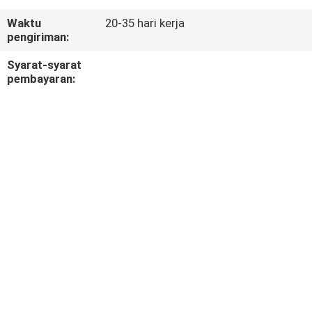
KUALITAS
Waktu
20-35 hari kerja
pengiriman:
HUBUNGI
Syarat-syarat
KAMI
pembayaran:
BERITA
KASUS-
KASUS
SITEMAP
KEBIJAKAN
PRIVASI