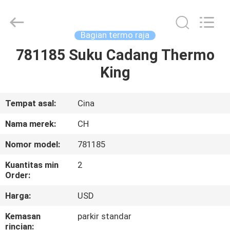
YANGTZE
MOTORS
INDUSTRY
CO.,
LIMITED.
Bagian termo raja
All
Rights
781185 Suku Cadang Thermo
RUMAH
Reserved.
King
PRODUK
Tempat asal:
Cina
TENTANG
Nama merek:
CH
KAMI
Nomor model:
781185
Kuantitas min
2
TUR
Order:
PABRIK
Harga:
USD
Kemasan
parkir standar
KONTROL
rincian: