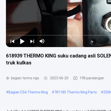
618939 THERMO KING suku cadang asli SOLENO
truk kulkas
bagian termo raja
2023-06-20
198 pandangan
#
Bagian CSA Thermo King
#
781185 Thermo King Parts
#
250h