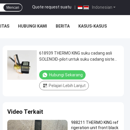
Quote request suatu
|
Indonesian
Mencari
ITAS
HUBUNGI KAMI
BERITA
KASUS-KASUS
618939 THERMO KING suku cadang asli
SOLENOID-pilot untuk suku cadang sistem
pendingin truk kulkas
Hubungi Sekarang
Pelajari Lebih Lanjut
Video Terkait
988211 THERMO KING ref
rigeration unit front black