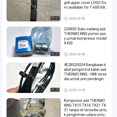
grill upper cover LOGO fro
nt available for T-600/68
0/800/880/900/980/Pro&
M&R
bagian termo raja
00:21
2026-06-08
220850 Suku cadang asli
THERMO KING piston ass
y untuk kompresor model
X430
bagian termo raja
00:29
2026-06-08
4E28520G04 Rangkaian k
abel pengontrol kabin asli
THERMO KING - HMI terse
dia untuk unit pendingin T
-580/680/780/880/980/1
080/1280E&Pro
bagian termo raja
00:38
2025-12-29
Kompresor asli THERMO
KING TK15 TK16 TK21 TK
31 tanpa oli tersedia untu
k pengiriman udara untuk